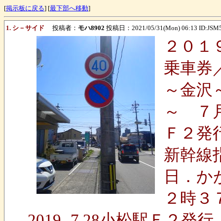
[
掲示板に戻る
] [
最下部へ移動
]
1. シ－サイド
投稿者：
モハ8902
投稿日：2021/05/31(Mon) 06:13 ID:JS
２０１
乗車券
～金沢
～ ７月
Ｆ２発
新幹線
日．か
２時３
2019.-7.28小松駅Ｆ２発行