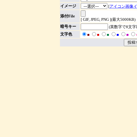
イメージ
[
アイコン画像
添付File
[ GIF, JPEG, PNG ](最大5000KB)
暗号キー
(英数字で8文
文字色
■
■
■
■
■