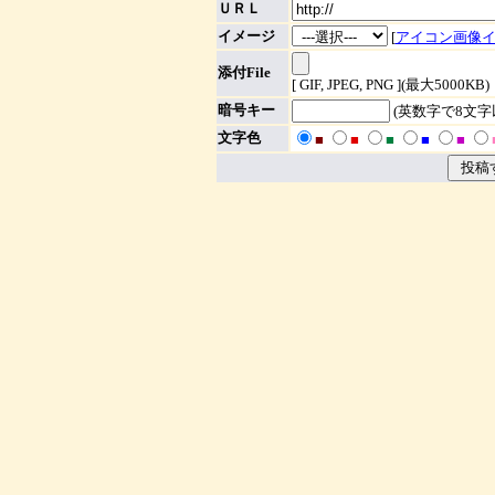
ＵＲＬ
イメージ
[
アイコン画像
添付File
[ GIF, JPEG, PNG ](最大5000KB)
暗号キー
(英数字で8文
文字色
■
■
■
■
■