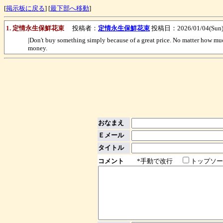
[
掲示板に戻る
] [
最下部へ移動
]
1. 定情永生保鮮花束
投稿者：
定情永生保鮮花束
投稿日：2026/01/04(Sun) 
|Don't buy something simply because of a great price. No matter how much o
money.
おなまえ
Ｅメール
タイトル
コメント
*手動で改行
トップソー