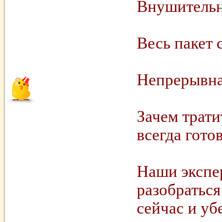
Внушительн
Весь пакет 
Непрерывная
Зачем трати
всегда гото
Наши экспе
разобратьс
сейчас и у