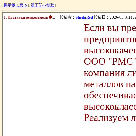
[
掲示板に戻る
] [
最下部へ移動
]
1. Поставки редкоземель�...
投稿者：
SheilaRed
投稿日：2026/03/31(Tue) 
Если вы пре
предприятие
высококачес
ООО "РМС" 
компания ли
металлов на
обеспечивае
высококласс
Реализуем 