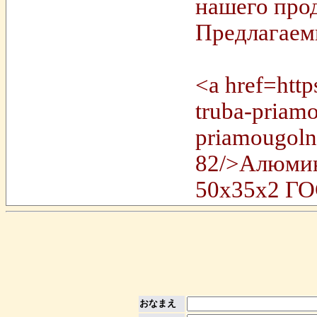
нашего прод
Предлагаем
<a href=http
truba-priamo
priamougoln
82/>Алюмин
50x35x2 ГО
おなまえ