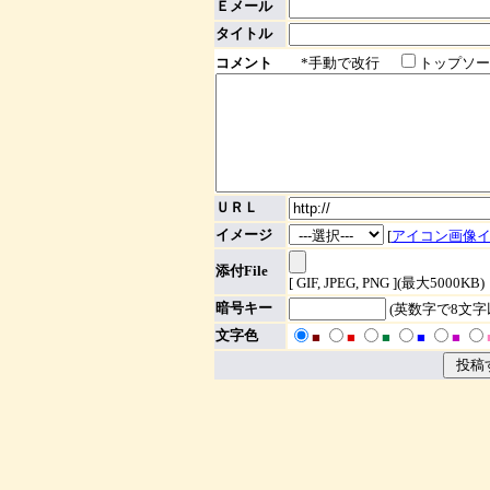
Ｅメール
タイトル
コメント
*手動で改行
トップソー
ＵＲＬ
イメージ
[
アイコン画像
添付File
[ GIF, JPEG, PNG ](最大5000KB)
暗号キー
(英数字で8文
文字色
■
■
■
■
■