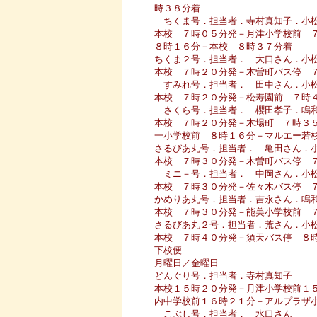
時３８分着
ちくま号．担当者．寺村真知子．小
本校 ７時０５分発－月津小学校前 
８時１６分－本校 ８時３７分着
ちくま２号．担当者． 大口さん．小
本校 ７時２０分発－木曽町バス停 
すみれ号．担当者． 田中さん．小
本校 ７時２０分発－松寿園前 ７時
さくら号．担当者． 櫻田孝子．鳴
本校 ７時２０分発－木場町 ７時３
一小学校前 ８時１６分－マルエー若
さるびあ丸号．担当者． 亀田さん．
本校 ７時３０分発－木曽町バス停 
ミニ－号．担当者． 中岡さん．小
本校 ７時３０分発－佐々木バス停 
かめりあ丸号．担当者．吉永さん．鳴
本校 ７時３０分発－能美小学校前 
さるびあ丸２号．担当者．荒さん．小
本校 ７時４０分発－須天バス停 ８
下校便
月曜日／金曜日
どんぐり号．担当者．寺村真知子
本校１５時２０分発－月津小学校前１
内中学校前１６時２１分－アルプラザ
こぶし号．担当者． 水口さん