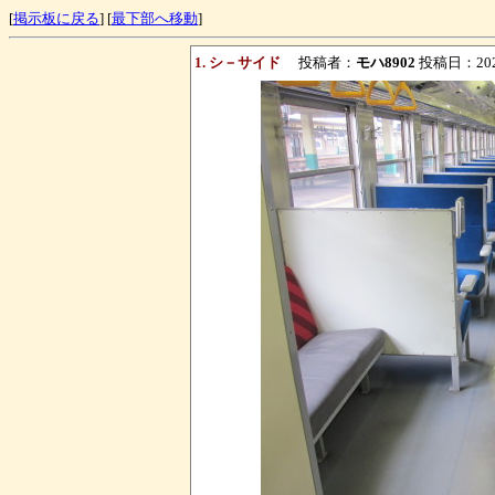
[
掲示板に戻る
] [
最下部へ移動
]
1. シ－サイド
投稿者：
モハ8902
投稿日：2021/