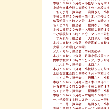
本校１５時２０分発－小松駅うらら前
上総合文化会館１６時０７分－本校１
ちくま号．担当者． 岩田さん．小
本校１５時２０分発－佐々木バス停１
体育館前１６時２２分－本校１６時３
ちくま２号．担当者． 櫻田孝子．小
本校１５時２０分発－木場町１５時３
一小学校前１６時１２分－マルエー若
すみれ号．担当者． 大口さん．小
本校１５時５０分発－松寿園前１６時
火曜日／水曜日／木曜日
どんぐり号．担当者．寺村真知子
本校１５時２０分発－月津小学校前１
内中学校前１６時２１分－アルプラザ
こぶし号．担当者． 水口さん
本校１５時２０分発－小松駅うらら前
上総合文化会館１６時０７分－本校１
ちくま号．担当者． 岩田さん．小
本校１５時２０分発－佐々木バス停１
体育館前１６時２２分－本校１６時３
ちくま２号．担当者． 櫻田孝子．小
本校１５時２０分発－木場町１５時３
一小学校前１６時１２分－マルエー若
ミニ－号．担当者． 亀田さん．小
本校１５時２０分発－ローソン動橋店