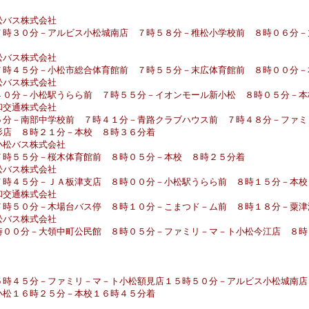
松バス株式会社
７時３０分－アルビス小松城南店 ７時５８分－稚松小学校前 ８時０６分
松バス株式会社
７時４５分－小松市総合体育館前 ７時５５分－末広体育館前 ８時００分－
松バス株式会社
４０分－小松駅うらら前 ７時５５分－イオンモール新小松 ８時０５分－本
和交通株式会社
５分－南部中学校前 ７時４１分－青路クラブハウス前 ７時４８分－ファミ
杉店 ８時２１分－本校 ８時３６分着
小松バス株式会社
７時５５分－桜木体育館前 ８時０５分－本校 ８時２５分着
松バス株式会社
７時４５分－ＪＡ板津支店 ８時００分－小松駅うらら前 ８時１５分－本校
和交通株式会社
７時５０分－木場台バス停 ８時１０分－こまつド－ム前 ８時１８分－粟津
松バス株式会社
時００分－大領中町公民館 ８時０５分－ファミリ－マ－ト小松今江店 ８時
５時４５分－ファミリ－マ－ト小松額見店１５時５０分－アルビス小松城南店
小松１６時２５分－本校１６時４５分着