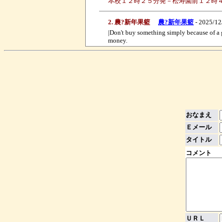
本校１２時２５分発－松寿園前１２時
2. 農?新年果籃
農?新年果籃
- 2025/12
|Don't buy something simply because of a gr
money.
おなまえ
Ｅメール
タイトル
コメント
*
ＵＲＬ