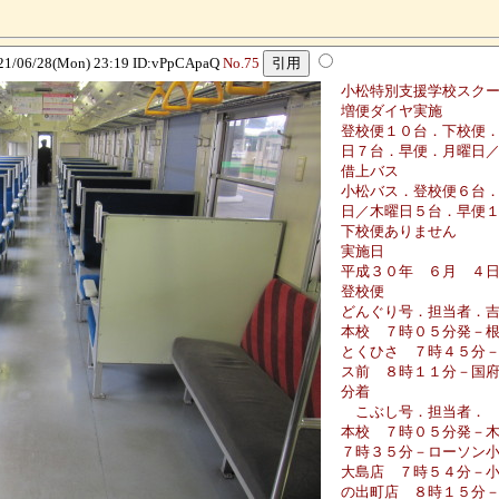
06/28(Mon) 23:19 ID:vPpCApaQ
No.75
小松特別支援学校スク
増便ダイヤ実施
登校便１０台．下校便
日７台．早便．月曜日
借上バス
小松バス．登校便６台
日／木曜日５台．早便
下校便ありません
実施日
平成３０年 ６月 ４
登校便
どんぐり号．担当者．
本校 ７時０５分発－
とくひさ ７時４５分
ス前 ８時１１分－国
分着
こぶし号．担当者． 
本校 ７時０５分発－
７時３５分－ローソン
大島店 ７時５４分－
の出町店 ８時１５分