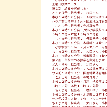
土曜日授業コース
第１部．給食を実施します
どんぐり号．担当者． 水口さん
本校１４時１０分発－ＪＡ板津支店１
ハウス前１５時１２分－国府地区体育
こぶし号．担当者．寺村真知子
本校１４時１０分発－月津小学校前１
５時１２分－本校１５時３２分着
ちくま号．担当者． 櫻田孝子．小
本校１４時１０分発－木場町１４時２
一小学校前１５時０２分－マルエー若
ちくま２号．担当者． 大口さん．小
本校１４時３０分発－松寿園前１４時
第２部．午前中のみ授業を実施します
どんぐり号．担当者． 水口さん
本校１２時１５分発－ＪＡ板津支店１
ウス前１３時１７分－国府地区体育館
こぶし号．担当者．寺村真知子
本校１２時１５分発－月津小学校前１
３時１７分－本校１３時３７分着
ちくま号．担当者． 櫻田孝子．小
本校１２時１５分発－木場町１２時３
一小学校前１３時０７分－マルエー若
ちくま２号．担当者． 大口さん．小