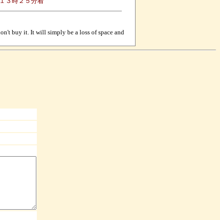
１３時２５分着
n't buy it. It will simply be a loss of space and