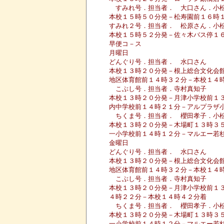
すみれ号．担当者． 大口さん．小
本校１５時５０分発－松寿園前１６時
すみれ２号．担当者． 松原さん．小
本校１５時５２分発－佐々木バス停１
早便コ－ス
月曜日
どんぐり号．担当者． 水口さん
本校１３時２０分発－根上総合文化会
地区体育館前１４時３２分－本校１４
こぶし号．担当者．寺村真知子
本校１３時２０分発－月津小学校前１
内中学校前１４時２１分－アルプラザ
ちくま号．担当者． 櫻田孝子．小
本校１３時２０分発－木場町１３時３
一小学校前１４時１２分－マルエー若
金曜日
どんぐり号．担当者． 水口さん
本校１３時２０分発－根上総合文化会
地区体育館前１４時３２分－本校１４
こぶし号．担当者．寺村真知子
本校１３時２０分発－月津小学校前１
４時２２分－本校１４時４２分着
ちくま号．担当者． 櫻田孝子．小
本校１３時２０分発－木場町１３時３
一小学校前１４時１２分－マルエー若