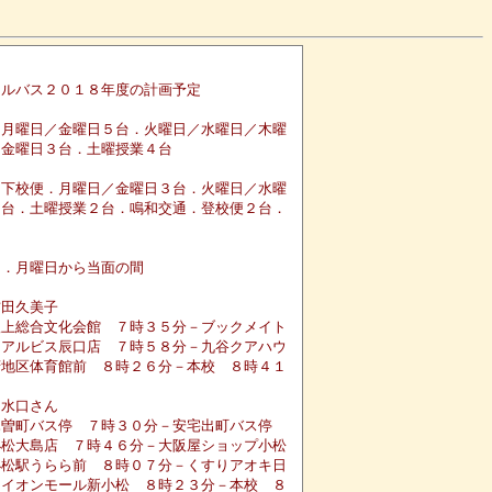
ールバス２０１８年度の計画予定
．月曜日／金曜日５台．火曜日／水曜日／木曜
／金曜日３台．土曜授業４台
．下校便．月曜日／金曜日３台．火曜日／水曜
１台．土曜授業２台．鳴和交通．登校便２台．
日．月曜日から当面の間
吉田久美子
根上総合文化会館 ７時３５分－ブックメイト
－アルビス辰口店 ７時５８分－九谷クアハウ
府地区体育館前 ８時２６分－本校 ８時４１
水口さん
木曽町バス停 ７時３０分－安宅出町バス停
小松大島店 ７時４６分－大阪屋ショップ小松
小松駅うらら前 ８時０７分－くすりアオキ日
－イオンモール新小松 ８時２３分－本校 ８