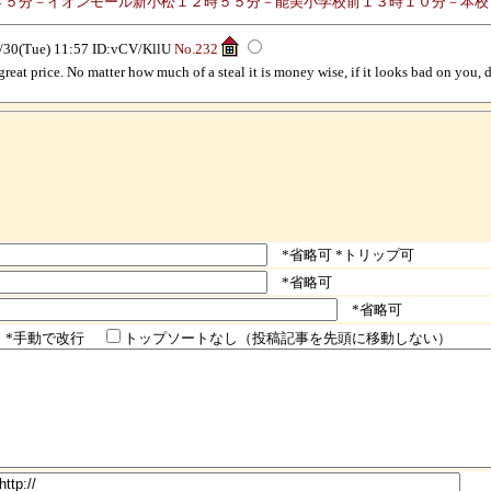
４５分－イオンモール新小松１２時５５分－能美小学校前１３時１０分－本校
/30(Tue) 11:57 ID:vCV/KllU
No.232
eat price. No matter how much of a steal it is money wise, if it looks bad on you, do
*省略可 *トリップ可
*省略可
*省略可
手動で改行
トップソートなし（投稿記事を先頭に移動しない）