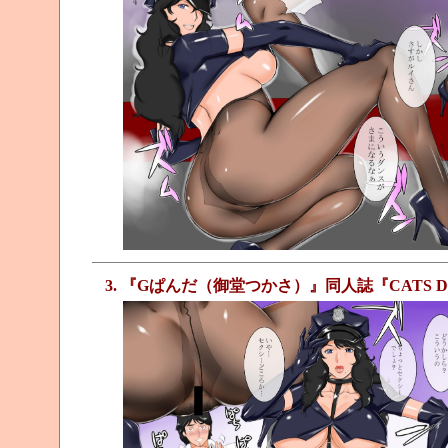
3. 『Gぱんだ（御堂つかさ）』同人誌『CATS D