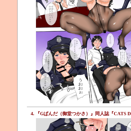
4. 『Gぱんだ（御堂つかさ）』同人誌『CATS D