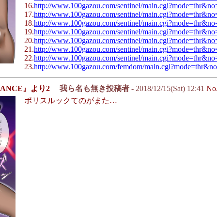
16.
http://www.100gazou.com/sentinel/main.cgi?mode=thr&n
17.
http://www.100gazou.com/sentinel/main.cgi?mode=thr&n
18.
http://www.100gazou.com/sentinel/main.cgi?mode=thr&n
19.
http://www.100gazou.com/sentinel/main.cgi?mode=thr&n
20.
http://www.100gazou.com/sentinel/main.cgi?mode=thr&n
21.
http://www.100gazou.com/sentinel/main.cgi?mode=thr&n
22.
http://www.100gazou.com/sentinel/main.cgi?mode=thr&n
23.
http://www.100gazou.com/femdom/main.cgi?mode=thr&n
ANCE』より2
我ら名も無き投稿者
- 2018/12/15(Sat) 12:41
No
ポリスルックてのがまた…