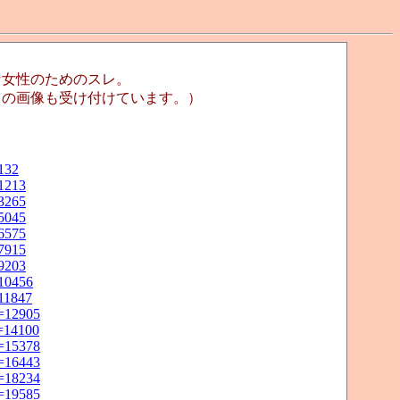
な女性のためのスレ。
Ｓの画像も受け付けています。）
132
=1213
=3265
=5045
=6575
=7915
=9203
=10456
=11847
o=12905
o=14100
o=15378
o=16443
o=18234
o=19585