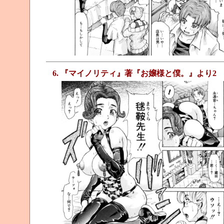
6. 『マイノリティ』著『お嬢様と僕。』より2