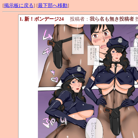
[
掲示板に戻る
] [
最下部へ移動
]
1. 新！ボンデージ24
投稿者：
我ら名も無き投稿者
投