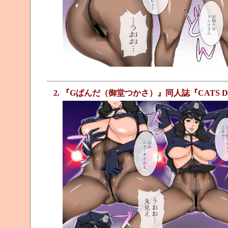
2. 『Gぱんだ（御堂つかさ）』同人誌『CATS D