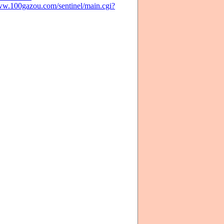
ww.100gazou.com/sentinel/main.cgi?