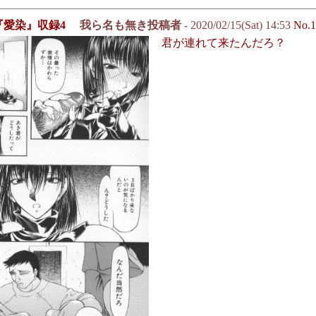
『愛染』収録4
我ら名も無き投稿者
- 2020/02/15(Sat) 14:53
No.1
君が連れて来たんだろ？