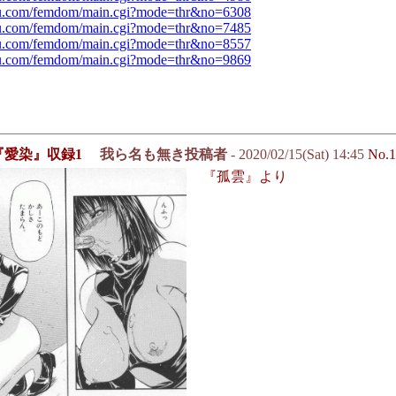
u.com/femdom/main.cgi?mode=thr&no=6308
u.com/femdom/main.cgi?mode=thr&no=7485
u.com/femdom/main.cgi?mode=thr&no=8557
u.com/femdom/main.cgi?mode=thr&no=9869
『愛染』収録1
我ら名も無き投稿者
- 2020/02/15(Sat) 14:45
No.1
『孤雲』より