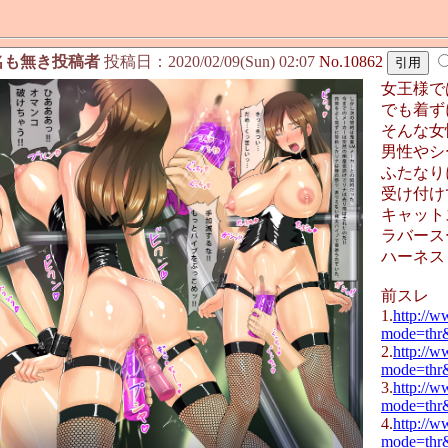
名も無き投稿者
投稿日：2020/02/09(Sun) 02:07
No.10862
女王様で
でも着ず
そんな女
男性やシ
ふたなり
受け付け
キャット
ラバース
ハーネス
前スレ
1.
http://w
mode=thr
2.
http://w
mode=thr
3.
http://w
mode=thr
4.
http://w
mode=thr