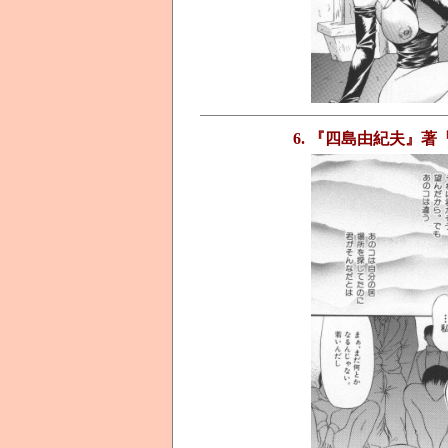
6. 『四島由紀夫』著