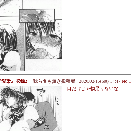
『愛染』収録2
我ら名も無き投稿者
- 2020/02/15(Sat) 14:47
No.1
口だけじゃ物足りないな