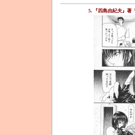
5. 『四島由紀夫』著