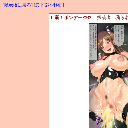
[
掲示板に戻る
] [
最下部へ移動
]
1. 新！ボンデージ33
投稿者：
我ら