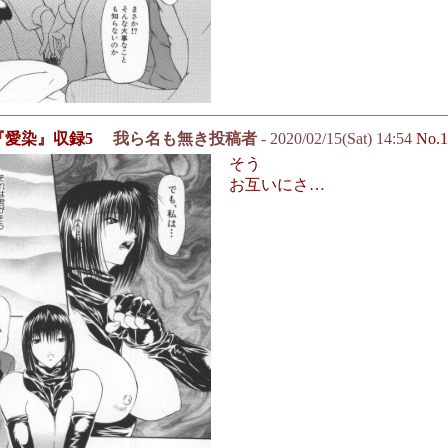
『愛染』収録5
我ら名も無き投稿者
- 2020/02/15(Sat) 14:54
No.1
そう
お互いにさ…