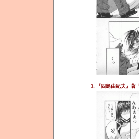
3. 『四島由紀夫』著