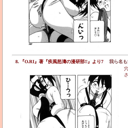
8. 『O.RI』著『疾風怒濤の漫研部!!』より7
我ら名も