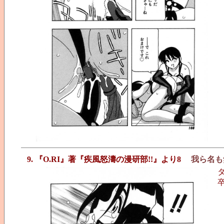
9. 『O.RI』著『疾風怒濤の漫研部!!』より8
我ら名も