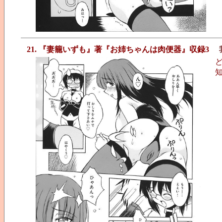
21. 『妻籠いずも』著『お姉ちゃんは肉便器』収録3