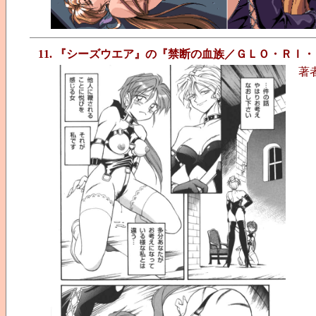
11. 『シーズウエア』の『禁断の血族／ＧＬＯ・ＲＩ
著