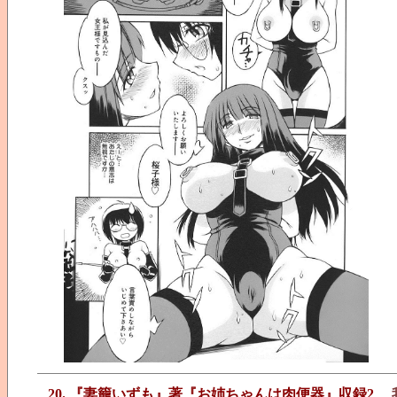
20. 『妻籠いずも』著『お姉ちゃんは肉便器』収録2