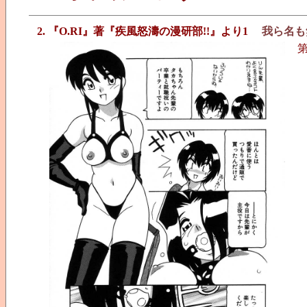
2. 『O.RI』著『疾風怒濤の漫研部!!』より1
我ら名も
第