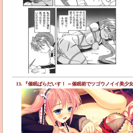
13. 『催眠ぱらだいす！ ～催眠術でツゴウノイイ美少