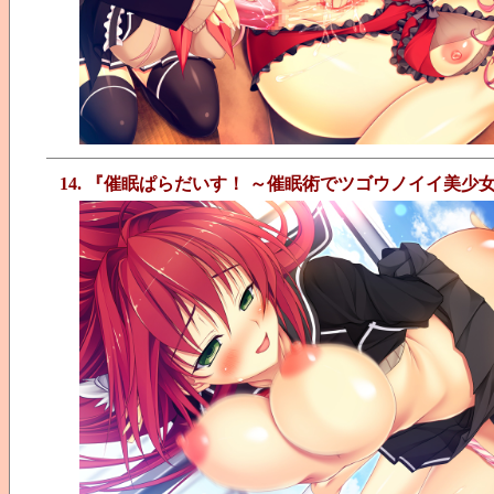
14. 『催眠ぱらだいす！ ～催眠術でツゴウノイイ美少