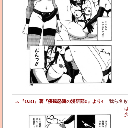
5. 『O.RI』著『疾風怒濤の漫研部!!』より4
我ら名も