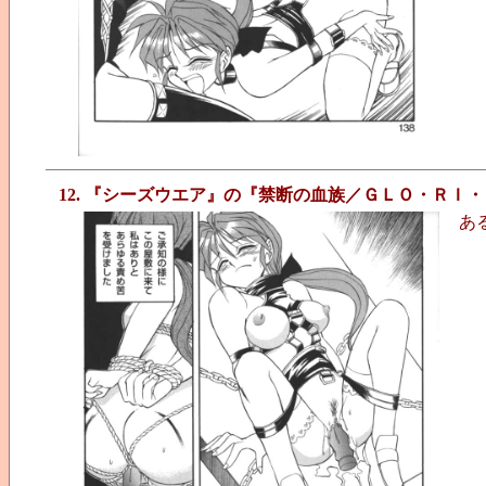
12. 『シーズウエア』の『禁断の血族／ＧＬＯ・ＲＩ
あ