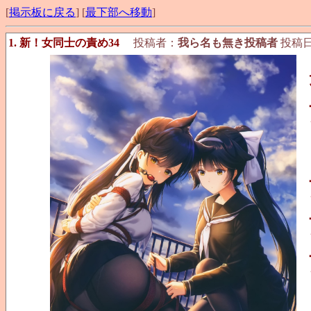
[
掲示板に戻る
] [
最下部へ移動
]
1. 新！女同士の責め34
投稿者：
我ら名も無き投稿者
投稿日：2