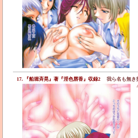
17. 『船堀斉晃』著『淫色唇香』収録2
我ら名も無き