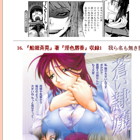
16. 『船堀斉晃』著『淫色唇香』収録1
我ら名も無き