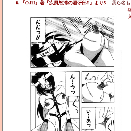
6. 『O.RI』著『疾風怒濤の漫研部!!』より5
我ら名も