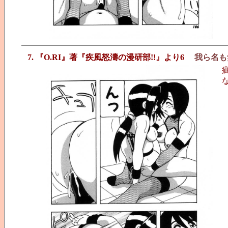
7. 『O.RI』著『疾風怒濤の漫研部!!』より6
我ら名も