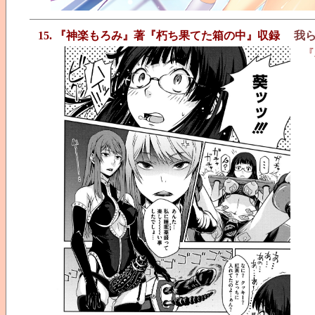
15. 『神楽もろみ』著『朽ち果てた箱の中』収録
我
『