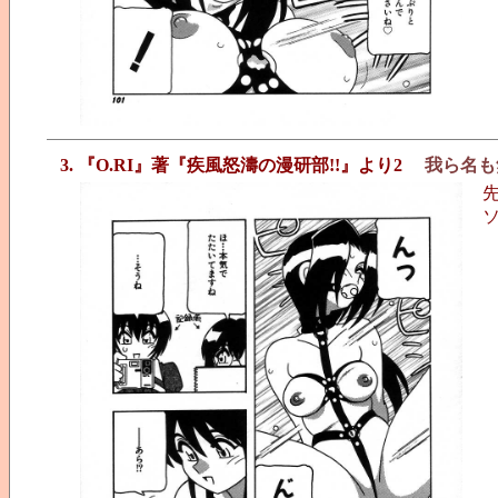
3. 『O.RI』著『疾風怒濤の漫研部!!』より2
我ら名も