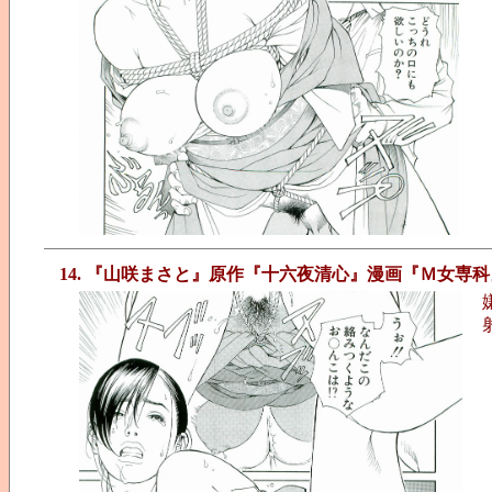
14. 『山咲まさと』原作『十六夜清心』漫画『Ｍ女専科