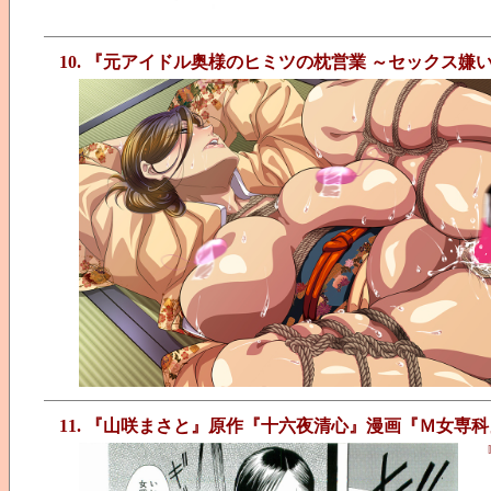
10. 『元アイドル奥様のヒミツの枕営業 ～セックス
11. 『山咲まさと』原作『十六夜清心』漫画『Ｍ女専科