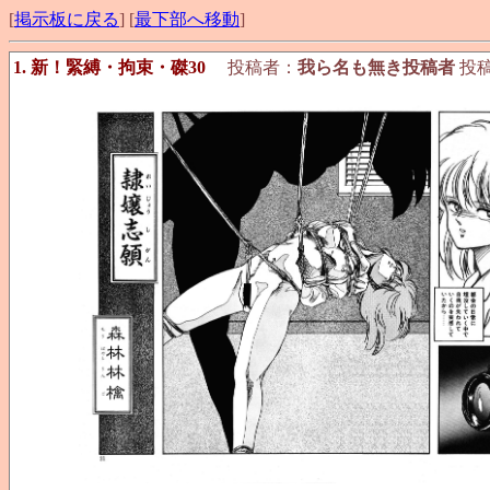
[
掲示板に戻る
] [
最下部へ移動
]
1. 新！緊縛・拘束・磔30
投稿者：
我ら名も無き投稿者
投稿日