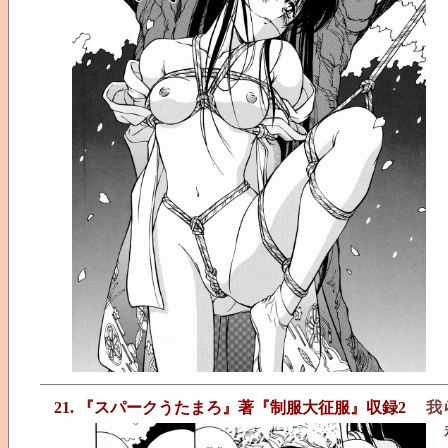
21. 『スパークうたまろ』著『制服大征服』収録2
我