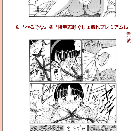
6. 『ぺるそな』著『陵辱志願ぐしょ濡れプレミアム1』
貴
敏