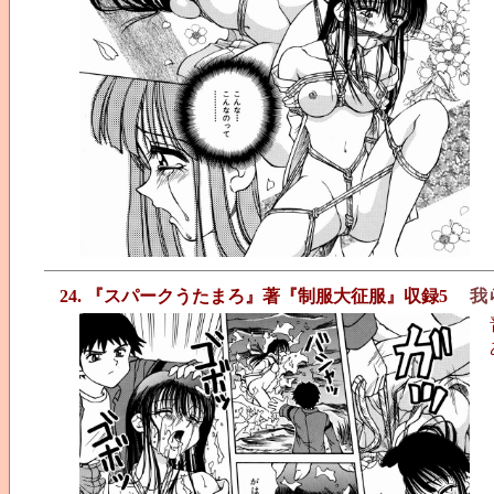
24. 『スパークうたまろ』著『制服大征服』収録5
我