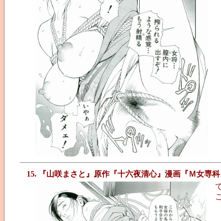
15. 『山咲まさと』原作『十六夜清心』漫画『Ｍ女専科