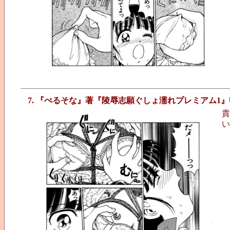
7. 『ぺるそな』著『陵辱志願ぐしょ濡れプレミアム1』
貴
い