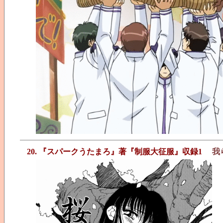
20. 『スパークうたまろ』著『制服大征服』収録1
我