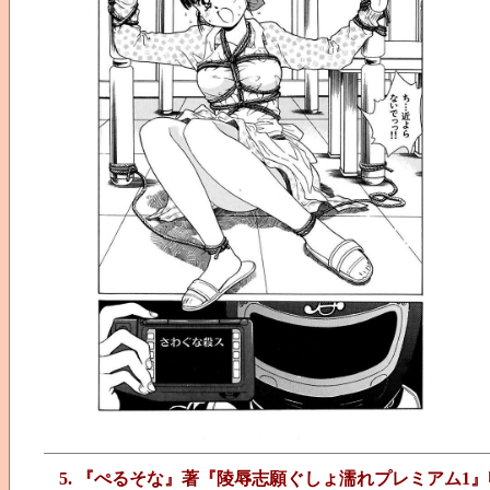
5. 『ぺるそな』著『陵辱志願ぐしょ濡れプレミアム1』