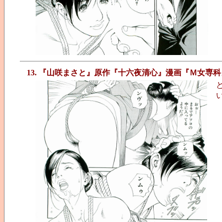
13. 『山咲まさと』原作『十六夜清心』漫画『Ｍ女専科