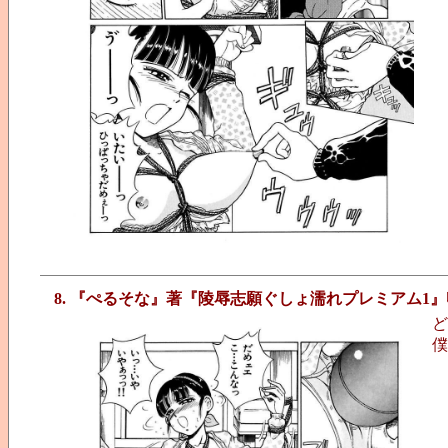
8. 『ぺるそな』著『陵辱志願ぐしょ濡れプレミアム1』
ど
僕