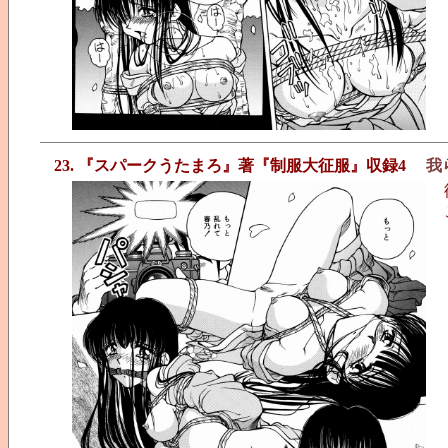
23. 『スパークうたまろ』著『制服大征服』収録4
我