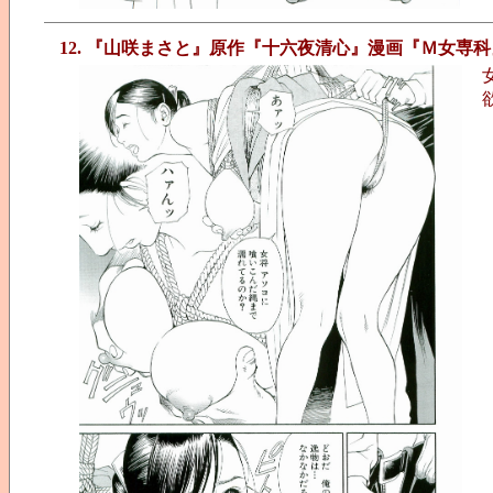
12. 『山咲まさと』原作『十六夜清心』漫画『Ｍ女専科