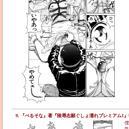
9. 『ぺるそな』著『陵辱志願ぐしょ濡れプレミアム1』
僕
気