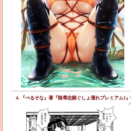
4. 『ぺるそな』著『陵辱志願ぐしょ濡れプレミアム1』
『