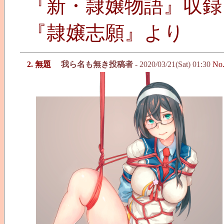
『新・隷嬢物語』収録
『隷嬢志願』より
2. 無題
我ら名も無き投稿者
- 2020/03/21(Sat) 01:30
No