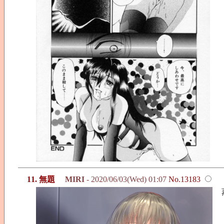
11. 無題
MIRI
- 2020/06/03(Wed) 01:07
No.13183