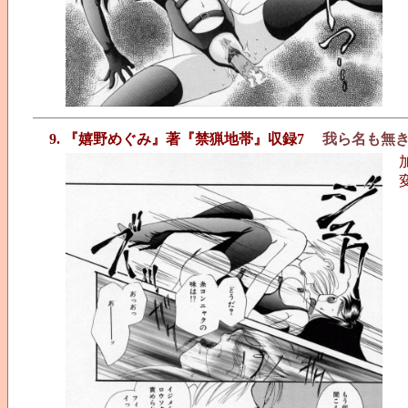
9. 『嬉野めぐみ』著『禁猟地帯』収録7
我ら名も無