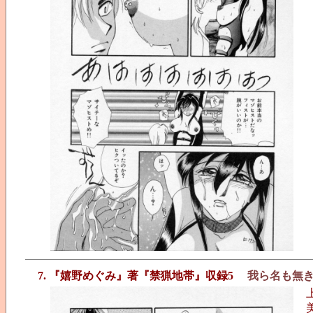
7. 『嬉野めぐみ』著『禁猟地帯』収録5
我ら名も無