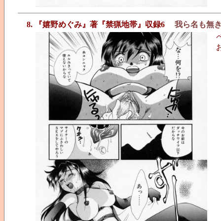
8. 『嬉野めぐみ』著『禁猟地帯』収録6
我ら名も無