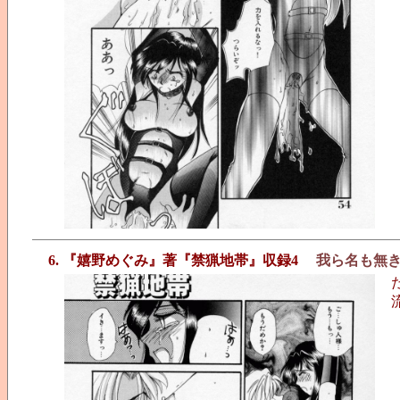
6. 『嬉野めぐみ』著『禁猟地帯』収録4
我ら名も無