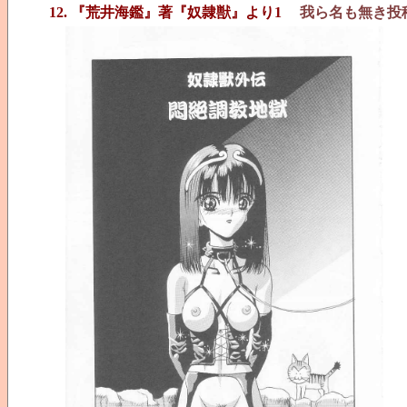
12. 『荒井海鑑』著『奴隷獣』より1
我ら名も無き投