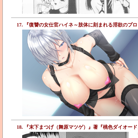
17. 『復讐の女仕官ハイネ～肢体に刻まれる淫欲のプ
18. 『末下まつげ（舞原マツゲ）』著『桃色ダイオード