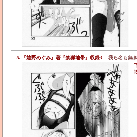
5. 『嬉野めぐみ』著『禁猟地帯』収録3
我ら名も無