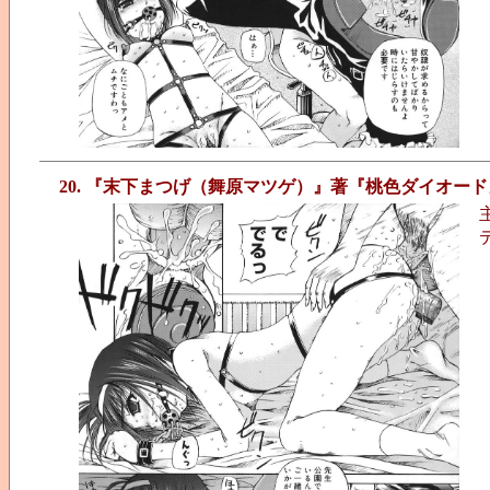
20. 『末下まつげ（舞原マツゲ）』著『桃色ダイオード