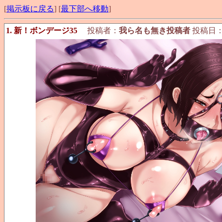
[
掲示板に戻る
] [
最下部へ移動
]
1. 新！ボンデージ35
投稿者：
我ら名も無き投稿者
投稿日：202