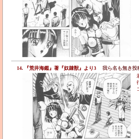
14. 『荒井海鑑』著『奴隷獣』より3
我ら名も無き投