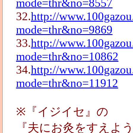
mode=thr&no=8557
32.
http://www.100gazou
mode=thr&no=9869
33.
http://www.100gazou
mode=thr&no=10862
34.
http://www.100gazou
mode=thr&no=11912
※『イジイセ』の
『夫にお灸をすえよ