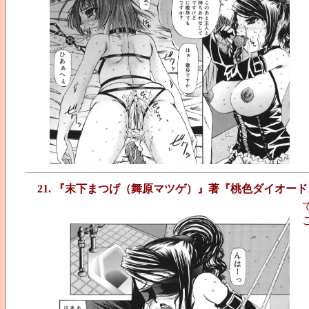
21. 『末下まつげ（舞原マツゲ）』著『桃色ダイオード