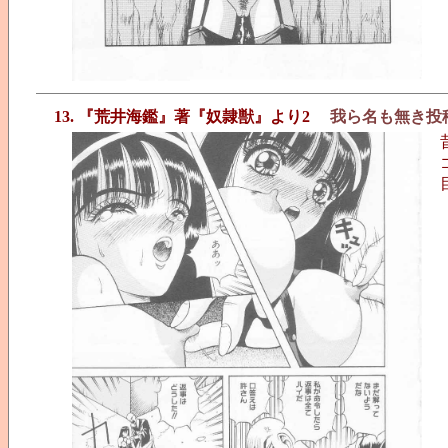
13. 『荒井海鑑』著『奴隷獣』より2
我ら名も無き投