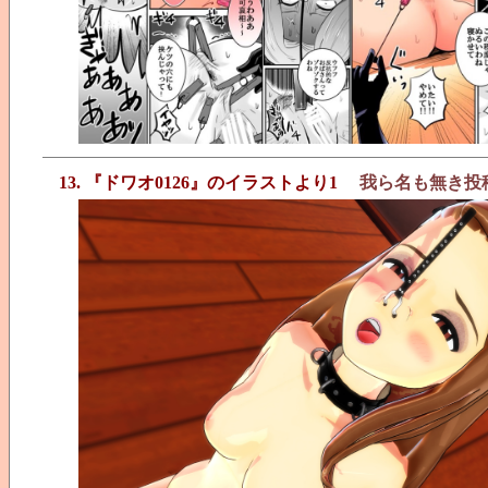
13. 『ドワオ0126』のイラストより1
我ら名も無き投