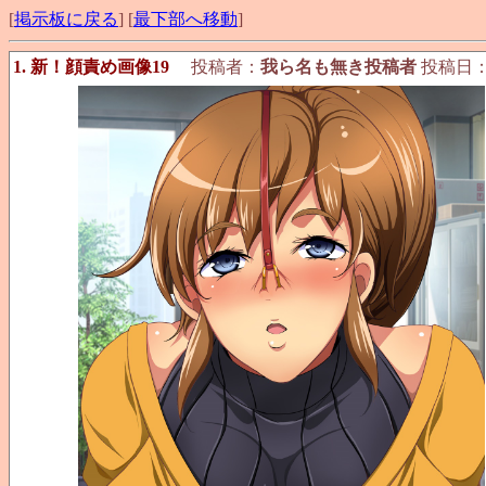
[
掲示板に戻る
] [
最下部へ移動
]
1. 新！顔責め画像19
投稿者：
我ら名も無き投稿者
投稿日：201