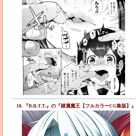
18. 『B.B.T.T.』の『隷属魔王【フルカラーCG集版】