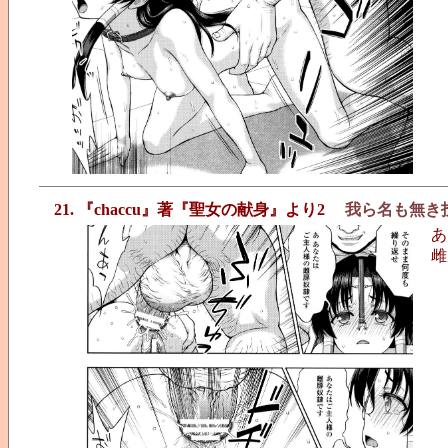
21. 『chaccu』著『聖女の献身』より2
我ら名も無き
あ
雌