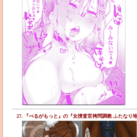
27. 『べるがもっと』の『女捜査官拷問調教 ふたなり