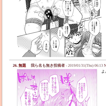
26. 無題
我ら名も無き投稿者
- 2019/01/31(Thu) 06:13
N
よ