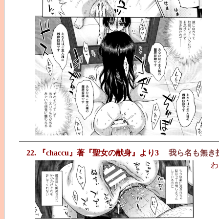
22. 『chaccu』著『聖女の献身』より3
我ら名も無き
わ