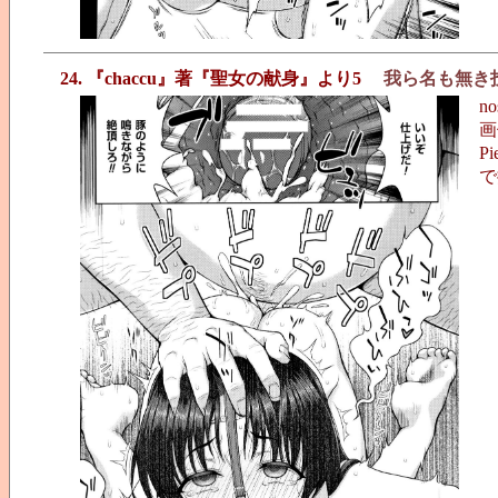
24. 『chaccu』著『聖女の献身』より5
我ら名も無き
n
画
Pi
で