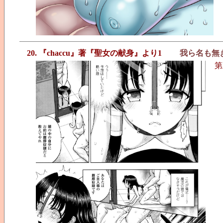
20. 『chaccu』著『聖女の献身』より1
我ら名も無
第