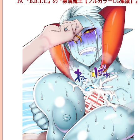
19. 『B.B.T.T.』の『隷属魔王【フルカラーCG集版】