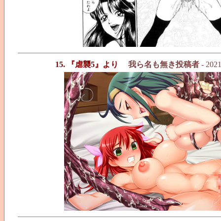
15. 『虐襲5』より
我ら名も無き投稿者
- 2021