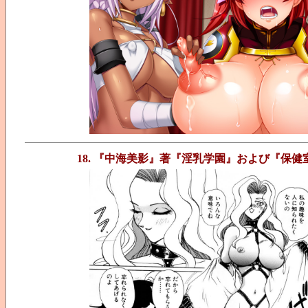
18. 『中海美影』著『淫乳学園』および『保健