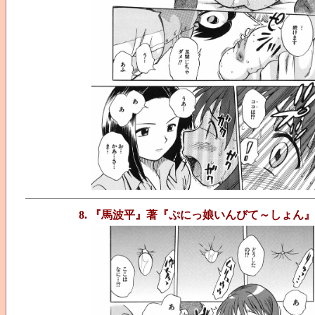
8. 『馬波平』著『ぷにっ娘いんびて～しょん』