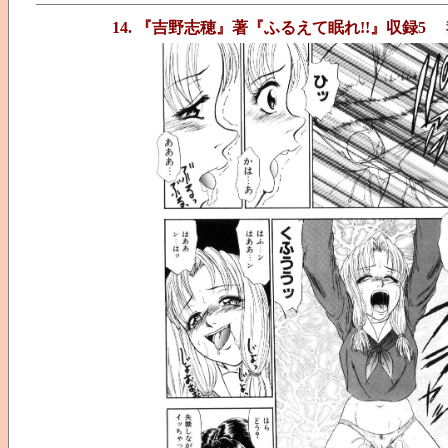
14. 『吉野志穂』著『ふるえて眠れ!!』収録5