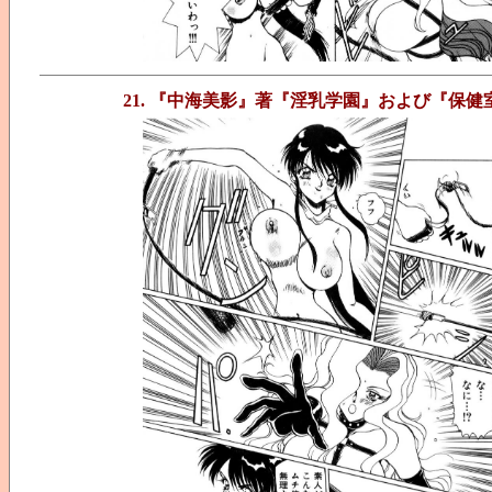
21. 『中海美影』著『淫乳学園』および『保健