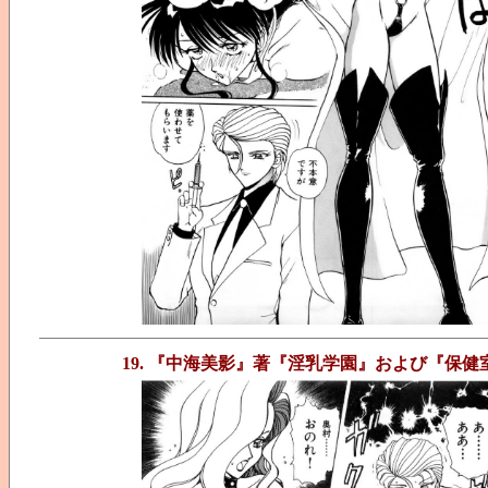
19. 『中海美影』著『淫乳学園』および『保健