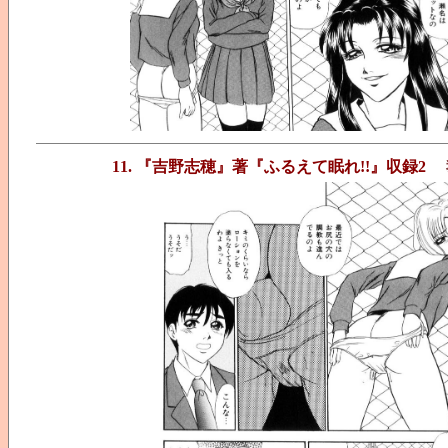
11. 『吉野志穂』著『ふるえて眠れ!!』収録2