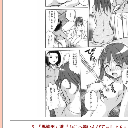
5. 『馬波平』著『ぷにっ娘いんびて～しょん』