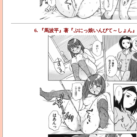
6. 『馬波平』著『ぷにっ娘いんびて～しょん』