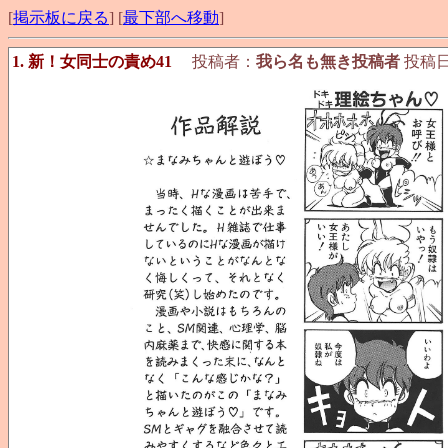
[
掲示板に戻る
] [
最下部へ移動
]
1. 新！女同士の責め41
投稿者：
我ら名も無き投稿者
投稿日：2