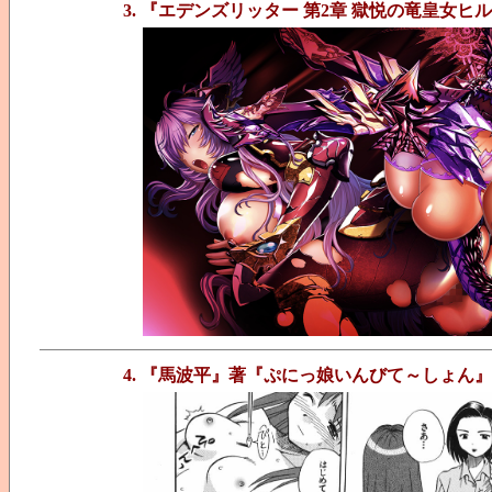
3. 『エデンズリッター 第2章 獄悦の竜皇女
4. 『馬波平』著『ぷにっ娘いんびて～しょん』