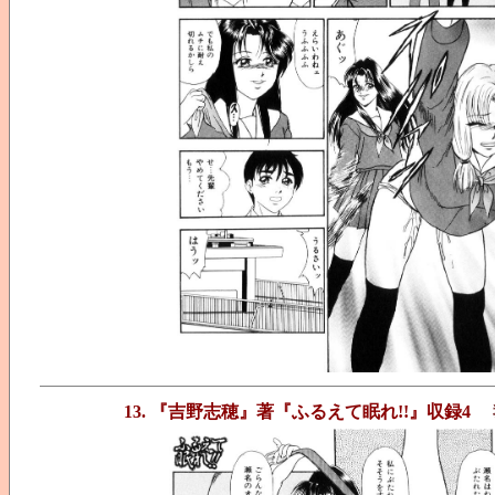
13. 『吉野志穂』著『ふるえて眠れ!!』収録4