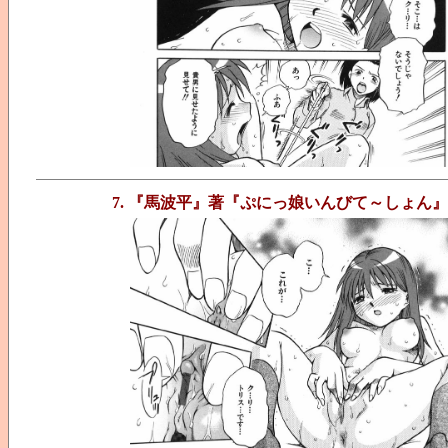
7. 『馬波平』著『ぷにっ娘いんびて～しょん』