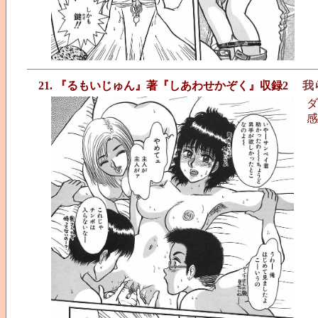
21. 『るもいじゅん』著『しあわせかぞく』収録2
我
ダ
感