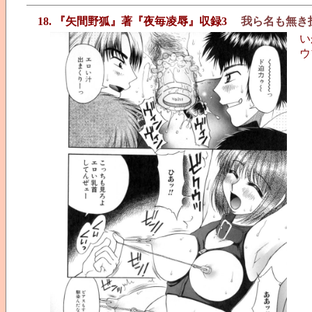
18. 『矢間野狐』著『夜毎凌辱』収録3
我ら名も無き
い
ウ