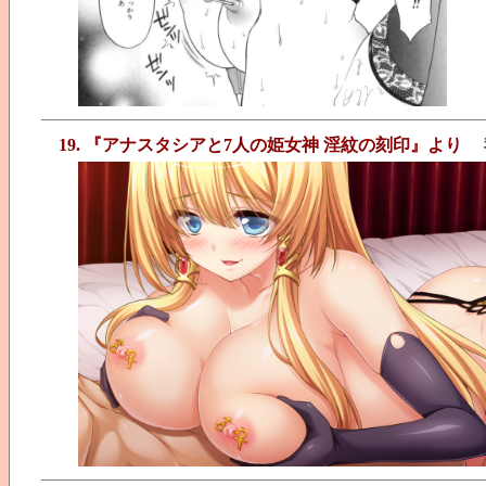
19. 『アナスタシアと7人の姫女神 淫紋の刻印』より