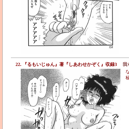
22. 『るもいじゅん』著『しあわせかぞく』収録3
我