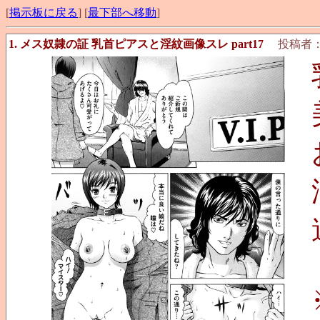
[
掲示板に戻る
] [
最下部へ移動
]
1. メス奴隷の証 乳首ピアスと淫紋画像スレ part17
投稿者