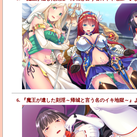
6. 『魔王が遺した刻淫～帰城と言う名のイキ地獄～』