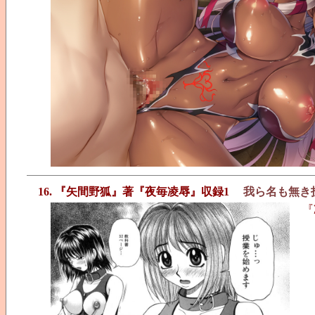
16. 『矢間野狐』著『夜毎凌辱』収録1
我ら名も無き
『