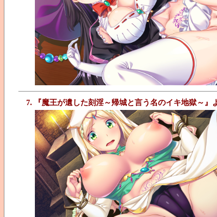
7. 『魔王が遺した刻淫～帰城と言う名のイキ地獄～』