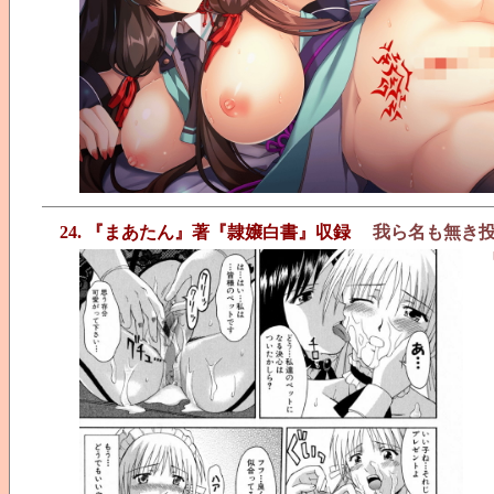
24. 『まあたん』著『隷嬢白書』収録
我ら名も無き