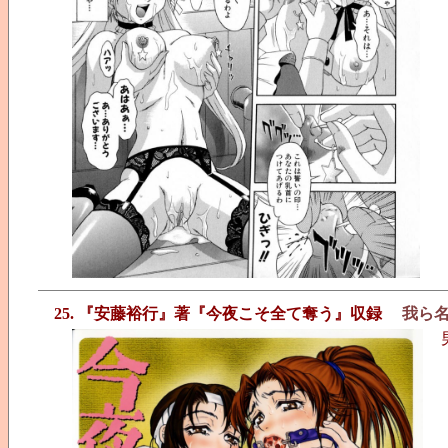
25. 『安藤裕行』著『今夜こそ全て奪う』収録
我ら