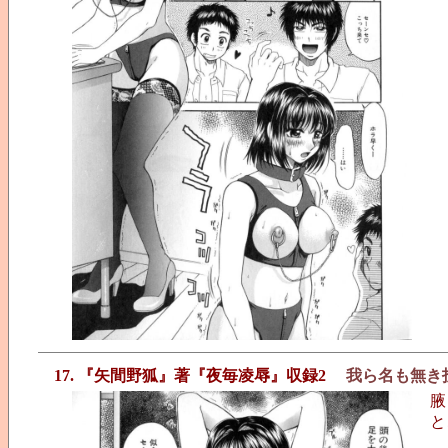
17. 『矢間野狐』著『夜毎凌辱』収録2
我ら名も無き
腋
と