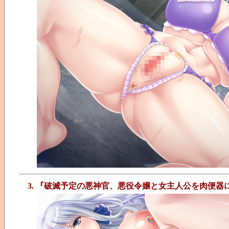
3. 『破滅予定の悪神官、悪役令嬢と女主人公を肉便器