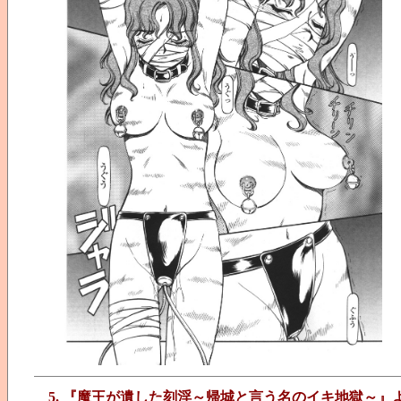
5. 『魔王が遺した刻淫～帰城と言う名のイキ地獄～』