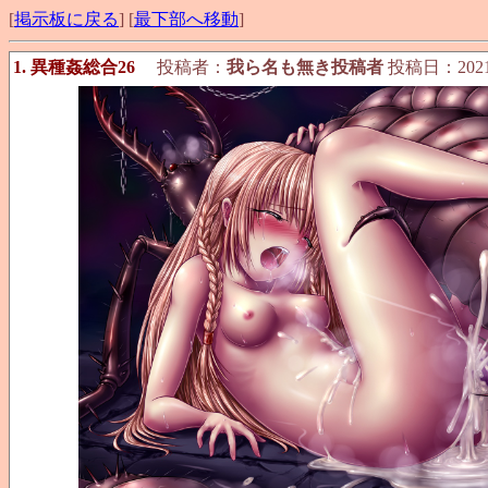
[
掲示板に戻る
] [
最下部へ移動
]
1. 異種姦総合26
投稿者：
我ら名も無き投稿者
投稿日：2021/08