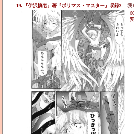
19. 『伊沢慎壱』著『ポリマス・マスター』収録2
我