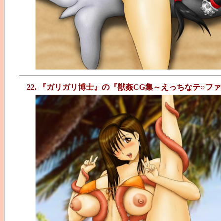
22. 『ガリガリ博士』の『獣姦CG集～えっちなテ○フ