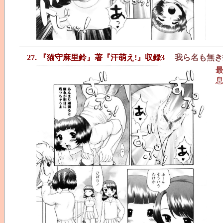
27. 『猫守麻里鈴』著『汗萌え!』収録3
我ら名も無き