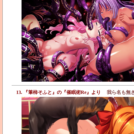
13. 『筆柿そふと』の『催眠術Re』より
我ら名も無