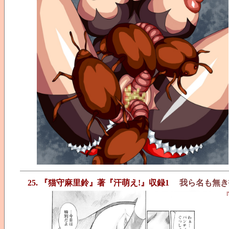
25. 『猫守麻里鈴』著『汗萌え!』収録1
我ら名も無き