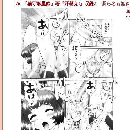
26. 『猫守麻里鈴』著『汗萌え!』収録2
我ら名も無き
強
お