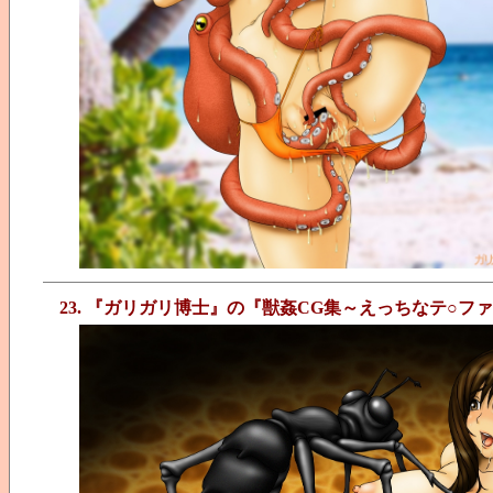
23. 『ガリガリ博士』の『獣姦CG集～えっちなテ○フ