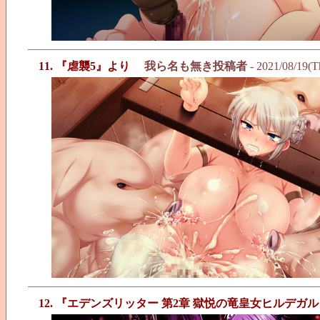
11. 『虐襲5』より
我ら名も無き投稿者
- 2021/08/19(T
12. 『エデンズリッター 第2章 獄悦の竜皇女ヒルデガ