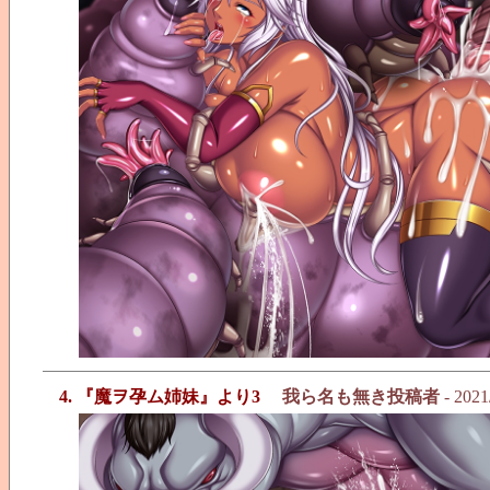
4. 『魔ヲ孕ム姉妹』より3
我ら名も無き投稿者
- 2021