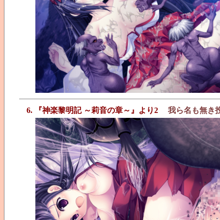
6. 『神楽黎明記 ～莉音の章～』より2
我ら名も無き