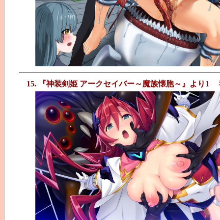
15. 『神装剣姫 アークセイバー～魔族懐胞～』より1