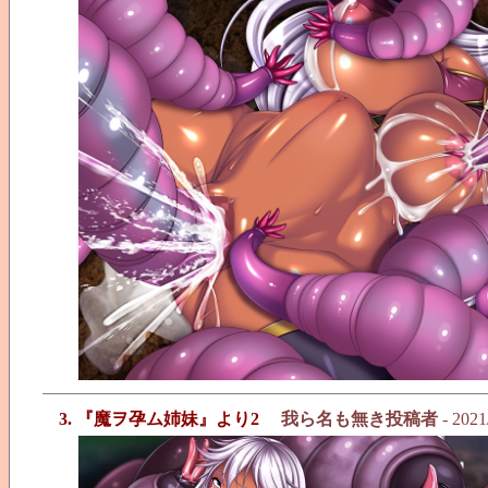
3. 『魔ヲ孕ム姉妹』より2
我ら名も無き投稿者
- 2021