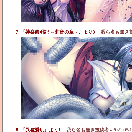
7. 『神楽黎明記 ～莉音の章～』より3
我ら名も無き
8. 『異種愛玩』より1
我ら名も無き投稿者
- 2021/08/