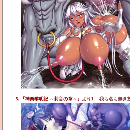
5. 『神楽黎明記 ～莉音の章～』より1
我ら名も無き