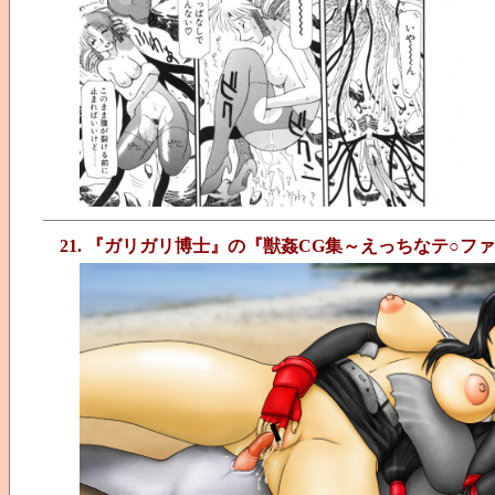
21. 『ガリガリ博士』の『獣姦CG集～えっちなテ○フ