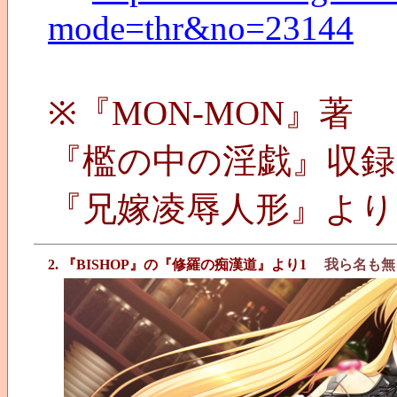
mode=thr&no=23144
※『MON-MON』著
『檻の中の淫戯』収録
『兄嫁凌辱人形』より
2. 『BISHOP』の『修羅の痴漢道』より1
我ら名も無