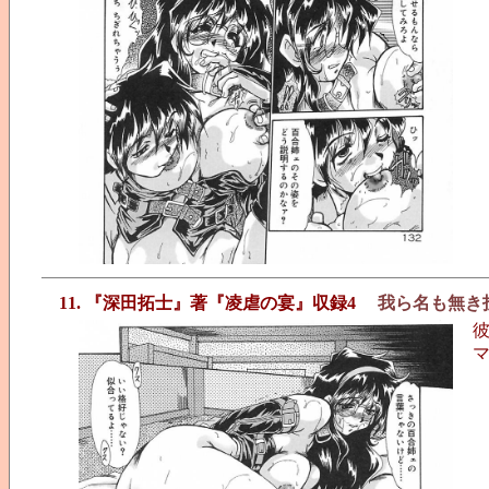
11. 『深田拓士』著『凌虐の宴』収録4
我ら名も無き
彼
マ