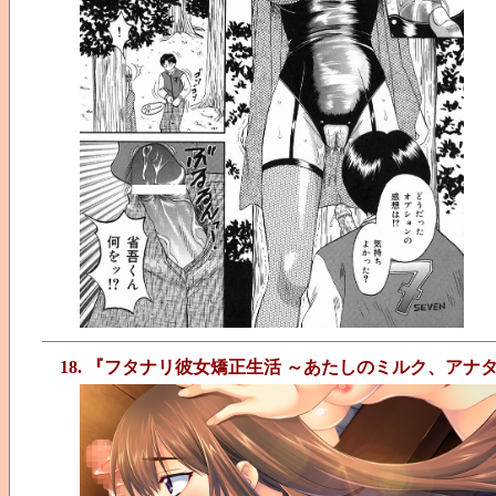
18. 『フタナリ彼女矯正生活 ～あたしのミルク、ア