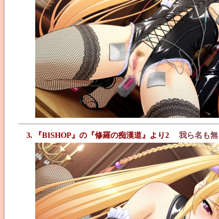
3. 『BISHOP』の『修羅の痴漢道』より2
我ら名も無