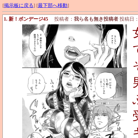
[
掲示板に戻る
] [
最下部へ移動
]
1. 新！ボンデージ45
投稿者：
我ら名も無き投稿者
投稿日：202