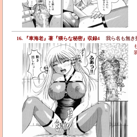
16. 『車海老』著『猥らな秘密』収録4
我ら名も無き