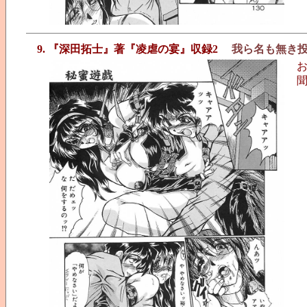
9. 『深田拓士』著『凌虐の宴』収録2
我ら名も無き
聞