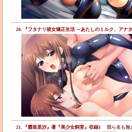
20. 『フタナリ彼女矯正生活 ～あたしのミルク、ア
21. 『霞亜里沙』著『美少女飼育』収録1
我ら名も無