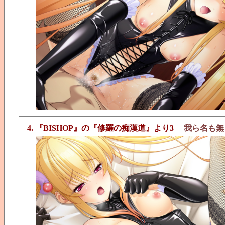
4. 『BISHOP』の『修羅の痴漢道』より3
我ら名も無