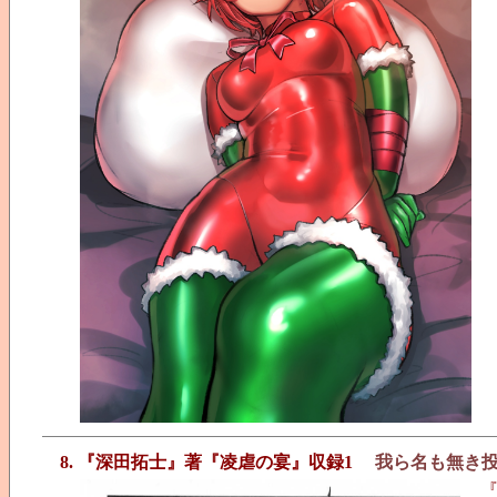
8. 『深田拓士』著『凌虐の宴』収録1
我ら名も無き