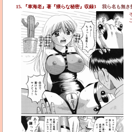
15. 『車海老』著『猥らな秘密』収録3
我ら名も無き