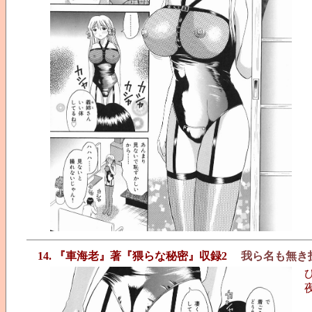
14. 『車海老』著『猥らな秘密』収録2
我ら名も無き