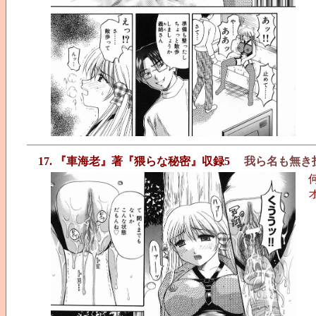
17. 『車海老』著『猥らな秘密』収録5
我ら名も無き