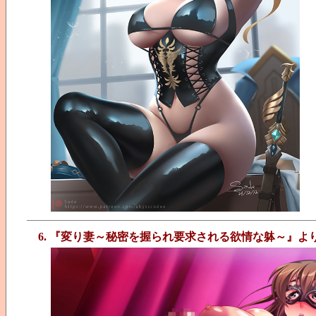
6. 『変り妻～秘密を握られ要求される欲情な躰～』よ