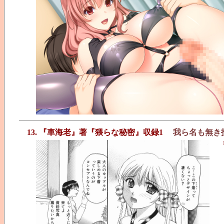
13. 『車海老』著『猥らな秘密』収録1
我ら名も無き