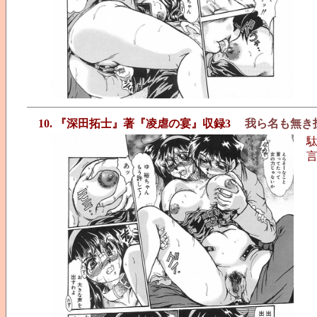
10. 『深田拓士』著『凌虐の宴』収録3
我ら名も無き
駄
言