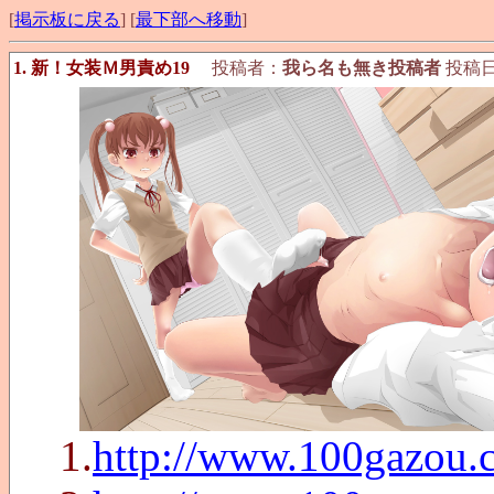
[
掲示板に戻る
] [
最下部へ移動
]
1. 新！女装Ｍ男責め19
投稿者：
我ら名も無き投稿者
投稿日：2
1.
http://www.100gazou.