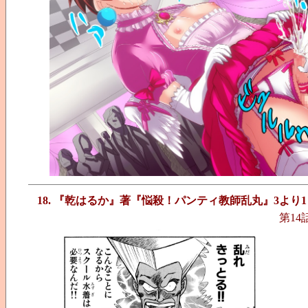
18. 『乾はるか』著『悩殺！パンティ教師乱丸』3より1
第14