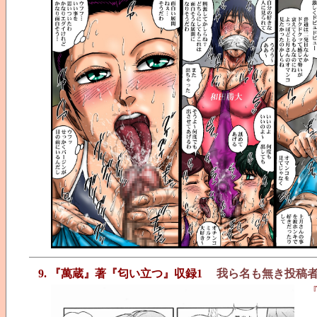
9. 『萬蔵』著『匂い立つ』収録1
我ら名も無き投稿