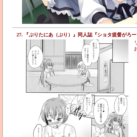
27. 『ぷりたにあ（ぷり）』同人誌『ショタ提督がろ