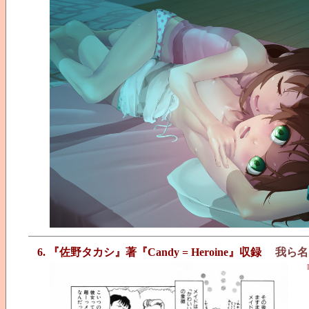
6. 『佐野タカシ』著『Candy = Heroine』収録
我ら名
『