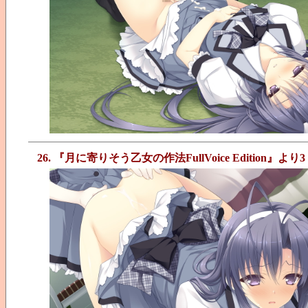
26. 『月に寄りそう乙女の作法FullVoice Edition』より3