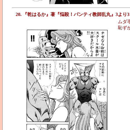
20. 『乾はるか』著『悩殺！パンティ教師乱丸』3より3
ムダ
恥ず