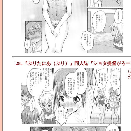
28. 『ぷりたにあ（ぷり）』同人誌『ショタ提督がろ