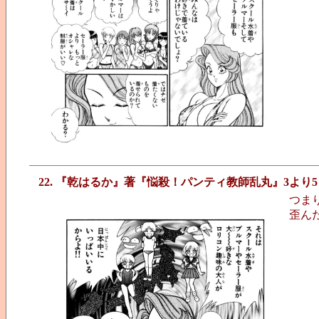
22. 『乾はるか』著『悩殺！パンティ教師乱丸』3より5
つま
歪ん