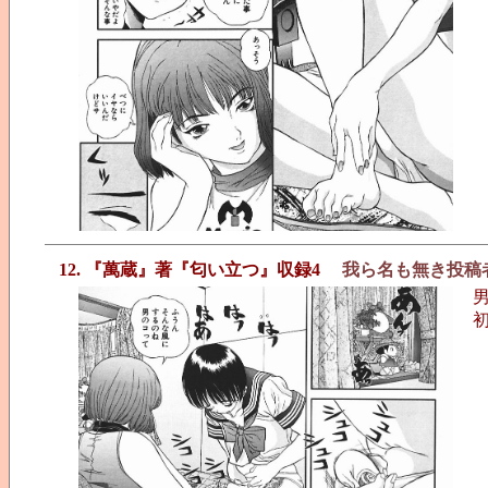
12. 『萬蔵』著『匂い立つ』収録4
我ら名も無き投稿