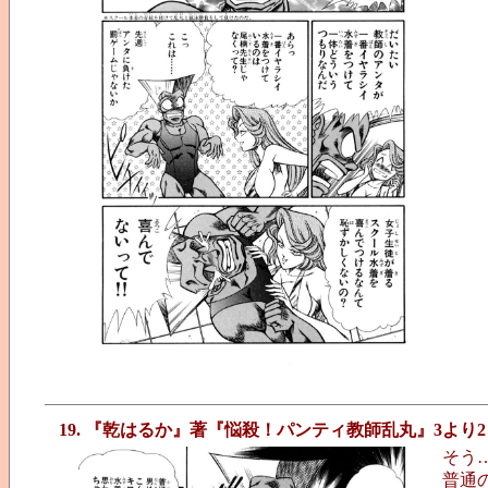
19. 『乾はるか』著『悩殺！パンティ教師乱丸』3より2
そう
普通