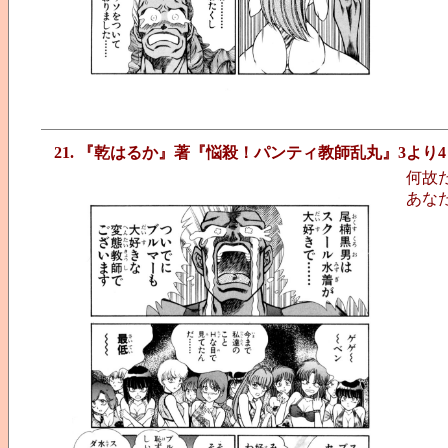
21. 『乾はるか』著『悩殺！パンティ教師乱丸』3より4
何故
あな