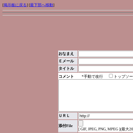
[
掲示板に戻る
] [
最下部へ移動
]
おなまえ
Ｅメール
タイトル
コメント
*手動で改行
トップソー
ＵＲＬ
添付File
[ GIF, JPEG, PNG, MPEG ](最大2