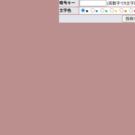
暗号キー
(英数字で8文
文字色
■
■
■
■
■