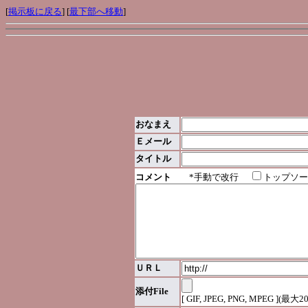
[
掲示板に戻る
] [
最下部へ移動
]
おなまえ
Ｅメール
タイトル
コメント
*手動で改行
トップソー
ＵＲＬ
添付File
[ GIF, JPEG, PNG, MPEG ](最大2