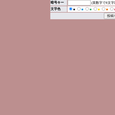
暗号キー
(英数字で8文
文字色
■
■
■
■
■