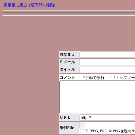
[
掲示板に戻る
] [
最下部へ移動
]
おなまえ
Ｅメール
タイトル
コメント
*手動で改行
トップソー
ＵＲＬ
添付File
[ GIF, JPEG, PNG, MPEG ](最大2