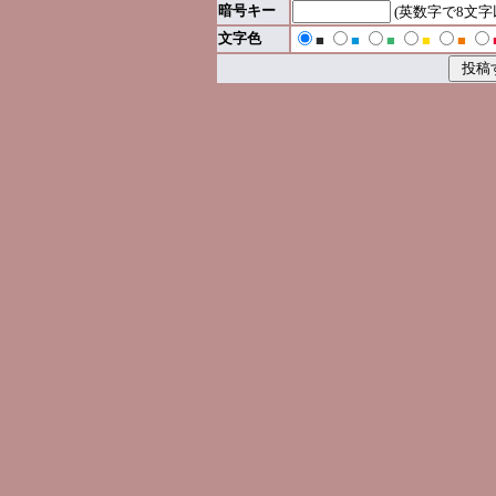
暗号キー
(英数字で8文
文字色
■
■
■
■
■