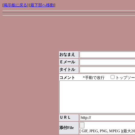
[
掲示板に戻る
] [
最下部へ移動
]
おなまえ
Ｅメール
タイトル
コメント
*手動で改行
トップソー
ＵＲＬ
添付File
[ GIF, JPEG, PNG, MPEG ](最大2