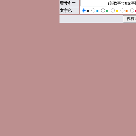
暗号キー
(英数字で8文
文字色
■
■
■
■
■