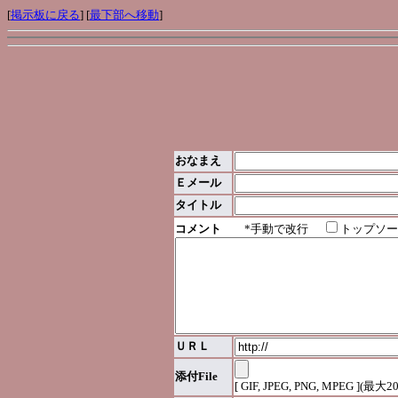
[
掲示板に戻る
] [
最下部へ移動
]
おなまえ
Ｅメール
タイトル
コメント
*手動で改行
トップソー
ＵＲＬ
添付File
[ GIF, JPEG, PNG, MPEG ](最大2