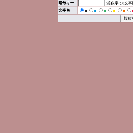
暗号キー
(英数字で8文
文字色
■
■
■
■
■