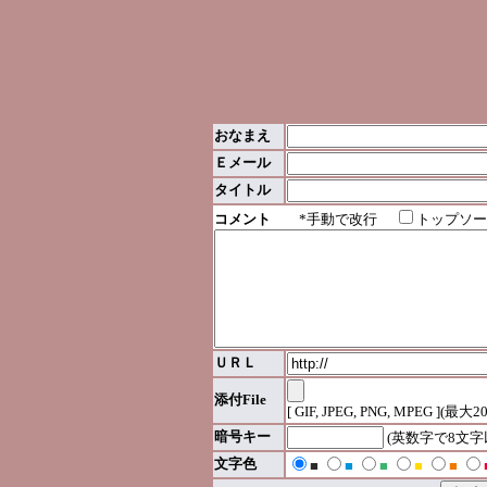
おなまえ
Ｅメール
タイトル
コメント
*手動で改行
トップソー
ＵＲＬ
添付File
[ GIF, JPEG, PNG, MPEG ](最大2
暗号キー
(英数字で8文
文字色
■
■
■
■
■