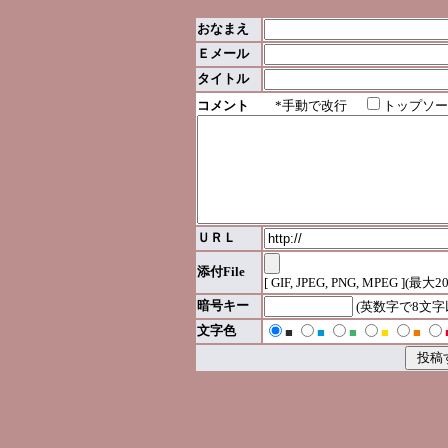
おなまえ
Ｅメール
タイトル
コメント
*手動で改行
トップソー
ＵＲＬ
添付File
[ GIF, JPEG, PNG, MPEG ](最大2
暗号キー
(英数字で8文
文字色
■
■
■
■
■