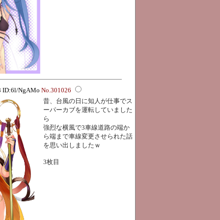
18 ID:6l/NgAMo
No.301026
昔、台風の日に知人が仕事でス
ーパーカブを運転していました
ら
強烈な横風で3車線道路の端か
ら端まで車線変更させられた話
を思い出しましたｗ
3枚目