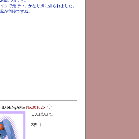
お疲れ様です。
イクで走行中、かなり風に煽られました。
風が危険ですね。
16 ID:6l/NgAMo
No.301025
こんばんは。
2枚目