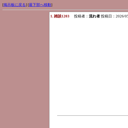
[
掲示板に戻る
] [
最下部へ移動
]
1. 雑談1203
投稿者：
流れ者
投稿日：2026/05/0