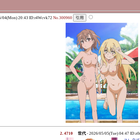
4(Mon) 20:43 ID:r4Wcvk72
No.300960
2. 4710
世代
- 2026/05/05(Tue) 04:47 ID: