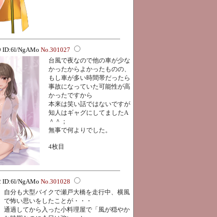
29 ID:6l/NgAMo
No.301027
台風で夜なので他の車が少な
かったからよかったものの、
もし車が多い時間帯だったら
事故になっていた可能性が高
かったですから
本来は笑い話ではないですが
知人はギャグにしてましたA
＾＾；
無事で何よりでした。
4枚目
32 ID:6l/NgAMo
No.301028
自分も大型バイクで瀬戸大橋を走行中、横風
で怖い思いをしたことが・・・
通過してから入った小料理屋で「風が穏やか