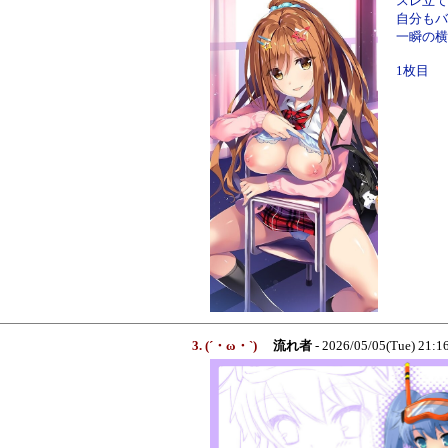
スレ立て
自分もバ
一瞬の横
1枚目
3. (´・ω・`)
流れ者
- 2026/05/05(Tue) 21: