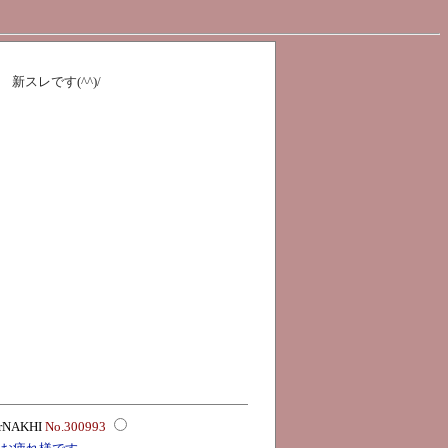
新スレです(^^)/
z0rNAKHI
No.300993