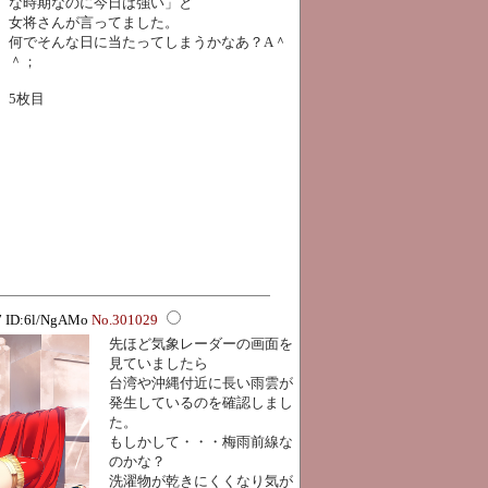
な時期なのに今日は強い」と
女将さんが言ってました。
何でそんな日に当たってしまうかなあ？A＾
＾；
5枚目
37 ID:6l/NgAMo
No.301029
先ほど気象レーダーの画面を
見ていましたら
台湾や沖縄付近に長い雨雲が
発生しているのを確認しまし
た。
もしかして・・・梅雨前線な
のかな？
洗濯物が乾きにくくなり気が