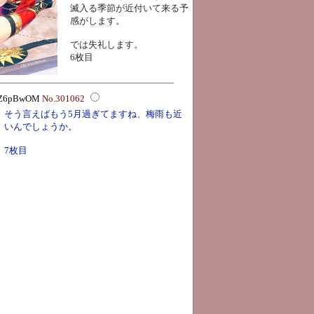
滅入る季節が近付いて来る予
感がします。
では失礼します。
6枚目
D:LZ6pBwOM
No.301062
そう言えばもう5月過ぎてますね、梅雨も近
いんでしょうか。
7枚目