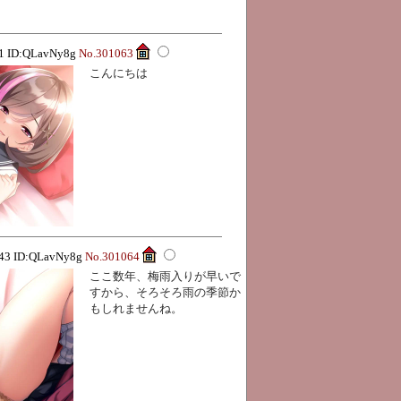
41 ID:QLavNy8g
No.301063
こんにちは
:43 ID:QLavNy8g
No.301064
ここ数年、梅雨入りが早いで
すから、そろそろ雨の季節か
もしれませんね。