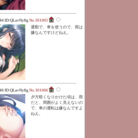
:44 ID:QLavNy8g
No.301065
通勤で、車を使うので、雨は
嫌なんですけどねえ。
:46 ID:QLavNy8g
No.301066
夕方暗くなりかけた頃は、雨
だと、周囲がよく見えないの
で、車の運転は嫌なんですよ
ねえ。