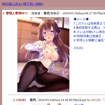
[
掲示板に戻る
] [
最下部へ移動
]
1. 管理人専用8072
投稿者：
世代
投稿日：2026/05/10(Sun) 04:27 ID:FPpG
◆ルール◆
Ⅰ.このスレは投稿禁止
Ⅱ.連続投稿する際は、
Ⅲ.スレは30枚(スレ画
Ⅳ.削除対象は無修正
Ⅴ.管理人が独断と偏
250202
2. 250203
世代
- 2026/05/10(Sun) 14:48 ID:FPpGksq6
No.301291