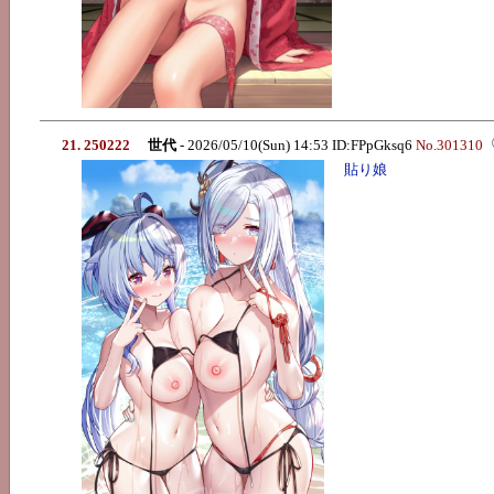
21. 250222
世代
- 2026/05/10(Sun) 14:53 ID:FPpGksq6
No.301310
貼り娘