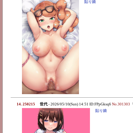
貼り娘
14. 250215
世代
- 2026/05/10(Sun) 14:51 ID:FPpGksq6
No.301303
貼り娘