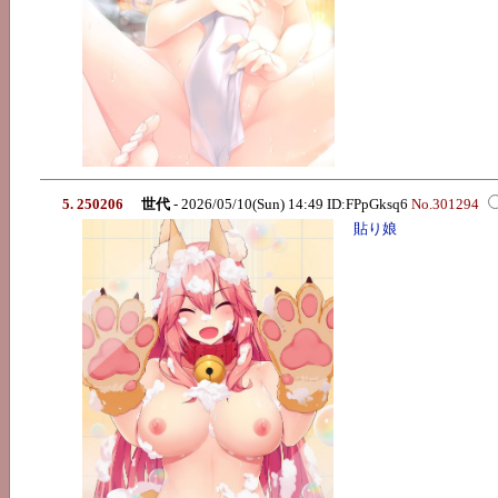
5. 250206
世代
- 2026/05/10(Sun) 14:49 ID:FPpGksq6
No.301294
貼り娘