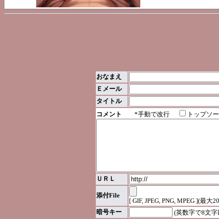
おなまえ
Ｅメール
タイトル
コメント
*手動で改行
トップソー
ＵＲＬ
添付File
[ GIF, JPEG, PNG, MPEG ](最大2
暗号キー
(英数字で8文