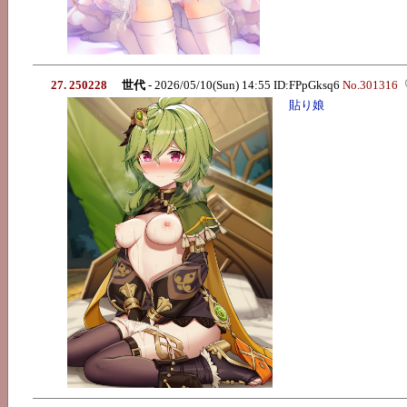
27. 250228
世代
- 2026/05/10(Sun) 14:55 ID:FPpGksq6
No.301316
貼り娘