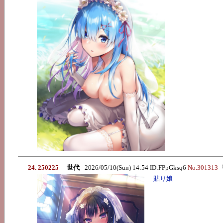
24. 250225
世代
- 2026/05/10(Sun) 14:54 ID:FPpGksq6
No.301313
貼り娘