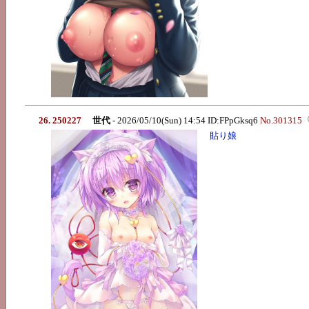
26. 250227
世代
- 2026/05/10(Sun) 14:54 ID:FPpGksq6
No.301315
貼り娘