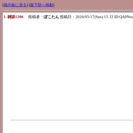
[
掲示板に戻る
] [
最下部へ移動
]
1. 雑談1206
投稿者：
ぼこたん
投稿日：2026/05/17(Sun) 15:32 ID:QA9N