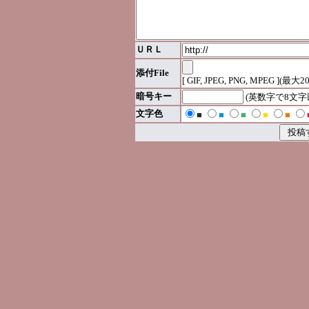
ＵＲＬ
添付File
[ GIF, JPEG, PNG, MPEG ](最大2
暗号キー
(英数字で8文
文字色
■
■
■
■
■