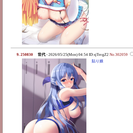
9. 250830
世代
- 2026/05/25(Mon) 04:54 ID:sjTsvgZ2
No.302059
貼り娘