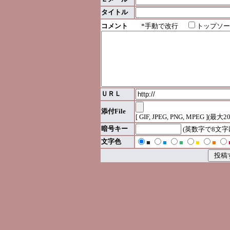
タイトル
コメント
*手動で改行
トップソー
ＵＲＬ
添付File
[ GIF, JPEG, PNG, MPEG ](最大2
暗号キー
(英数字で8文
文字色
■
■
■
■
■