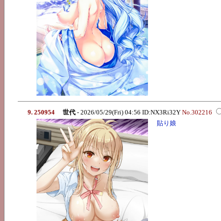
9. 250954
世代
- 2026/05/29(Fri) 04:56 ID:NX3Ri32Y
No.302216
貼り娘