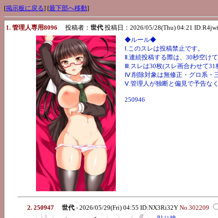
[
掲示板に戻る
] [
最下部へ移動
]
1. 管理人専用8096
投稿者：
世代
投稿日：2026/05/28(Thu) 04:21 ID:R4jw
◆ルール◆
Ⅰ.このスレは投稿禁止です。
Ⅱ.連続投稿する際は、30秒空け
Ⅲ.スレは30枚(スレ画合わせて3
Ⅳ.削除対象は無修正・グロ系・
Ⅴ.管理人が独断と偏見で予告な
250946
2. 250947
世代
- 2026/05/29(Fri) 04:55 ID:NX3Ri32Y
No.302209