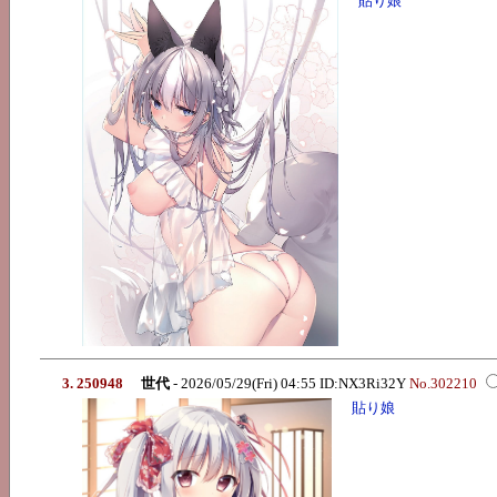
貼り娘
3. 250948
世代
- 2026/05/29(Fri) 04:55 ID:NX3Ri32Y
No.302210
貼り娘