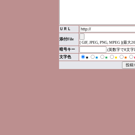
ＵＲＬ
添付File
[ GIF, JPEG, PNG, MPEG ](最大2
暗号キー
(英数字で8文
文字色
■
■
■
■
■