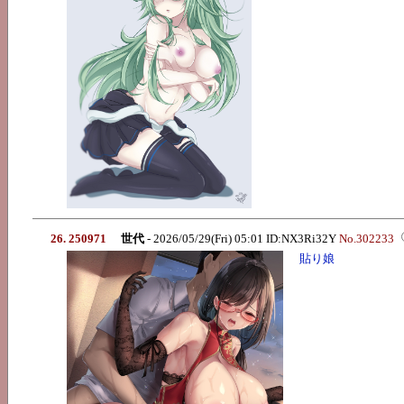
26. 250971
世代
- 2026/05/29(Fri) 05:01 ID:NX3Ri32Y
No.302233
貼り娘