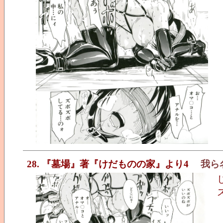
28. 『墓場』著『けだものの家』より4
我ら