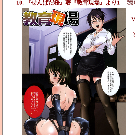
10. 『せんばだ桜』著『教育現場』より1
我
V