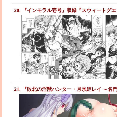
20. 『インモラル壱号』収録『スウィートグ
21. 『敗北の淫獣ハンター・月氷姫レイ ～