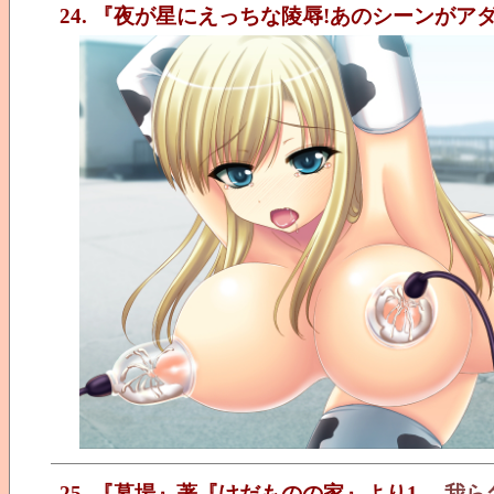
24. 『夜が星にえっちな陵辱!あのシーンが
25. 『墓場』著『けだものの家』より1
我ら