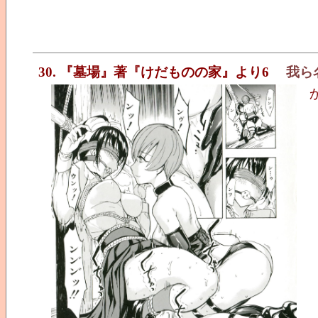
30. 『墓場』著『けだものの家』より6
我ら