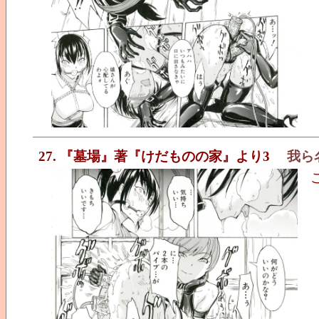
27. 『墓場』著『けだものの家』より3
我ら