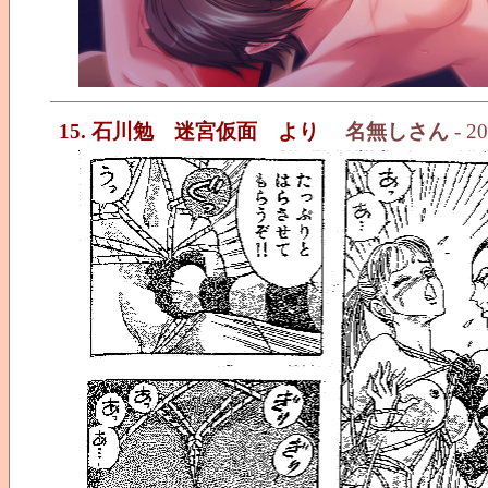
15. 石川勉 迷宮仮面 より
名無しさん
- 20