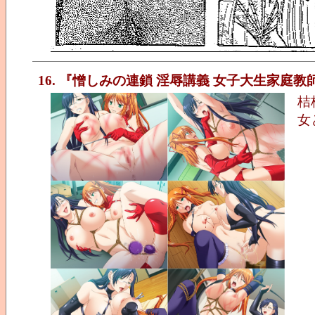
16. 『憎しみの連鎖 淫辱講義 女子大生家庭教師
桔
女