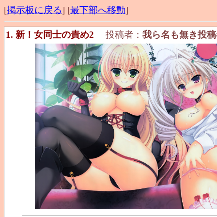
[
掲示板に戻る
] [
最下部へ移動
]
1. 新！女同士の責め2
投稿者：
我ら名も無き投稿