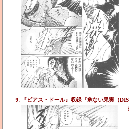
9. 『ピアス・ドール』収録『危ない果実（DIS