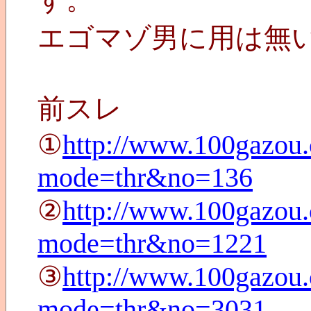
エゴマゾ男に用は無
前スレ
①
http://www.100gazou.
mode=thr&no=136
②
http://www.100gazou.
mode=thr&no=1221
③
http://www.100gazou.
mode=thr&no=3031