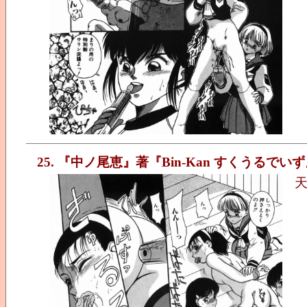
25. 『中ノ尾恵』著『Bin-Kan すくうるでい