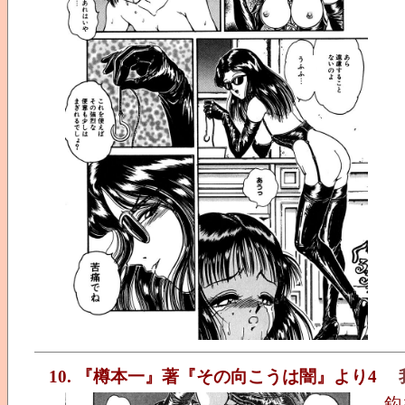
10. 『樽本一』著『その向こうは闇』より4
鈎