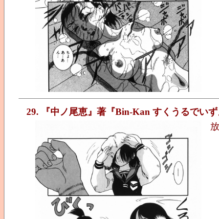
29. 『中ノ尾恵』著『Bin-Kan すくうるでい