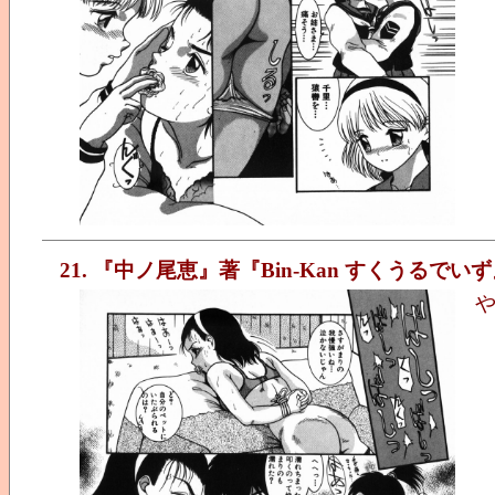
21. 『中ノ尾恵』著『Bin-Kan すくうるでい