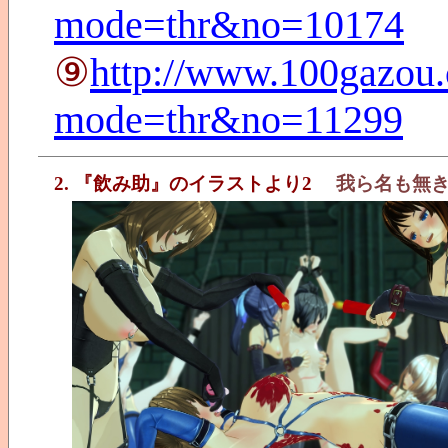
mode=thr&no=10174
⑨
http://www.100gazou.
mode=thr&no=11299
2. 『飲み助』のイラストより2
我ら名も無