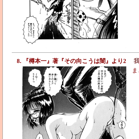
8. 『樽本一』著『その向こうは闇』より2
ま