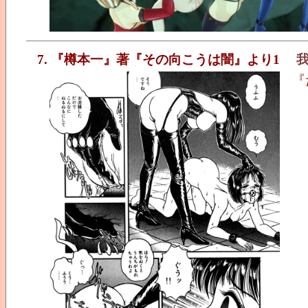
7. 『樽本一』著『その向こうは闇』より1
『