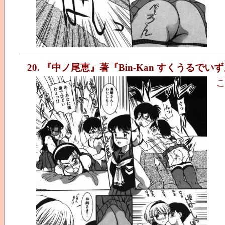
20. 『中ノ尾恵』著『Bin-Kan すくうるでい