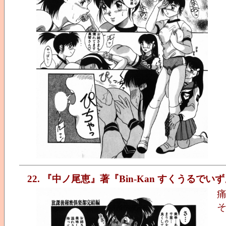
22. 『中ノ尾恵』著『Bin-Kan すくうるでい