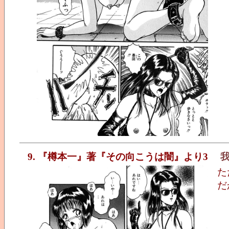
9. 『樽本一』著『その向こうは闇』より3
た
だ