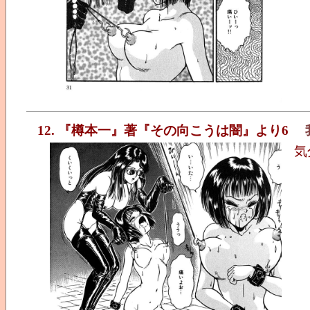
12. 『樽本一』著『その向こうは闇』より6
気