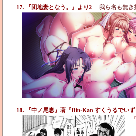
17. 『団地妻となう。』より2
我ら名も無き
18. 『中ノ尾恵』著『Bin-Kan すくうるでい