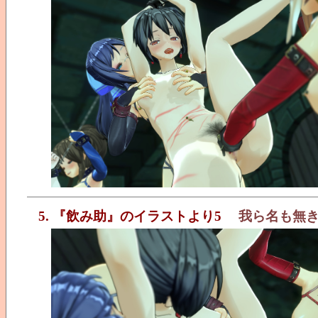
5. 『飲み助』のイラストより5
我ら名も無