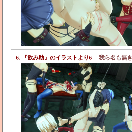
6. 『飲み助』のイラストより6
我ら名も無