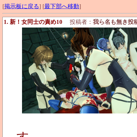
[
掲示板に戻る
] [
最下部へ移動
]
1. 新！女同士の責め10
投稿者：
我ら名も無き投
す。