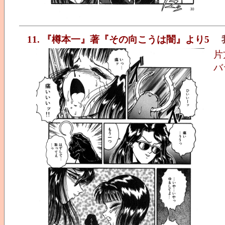
11. 『樽本一』著『その向こうは闇』より5
片
バ