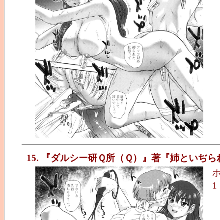
15. 『ダルシー研Ｑ所（Ｑ）』著『姉といぢら
1