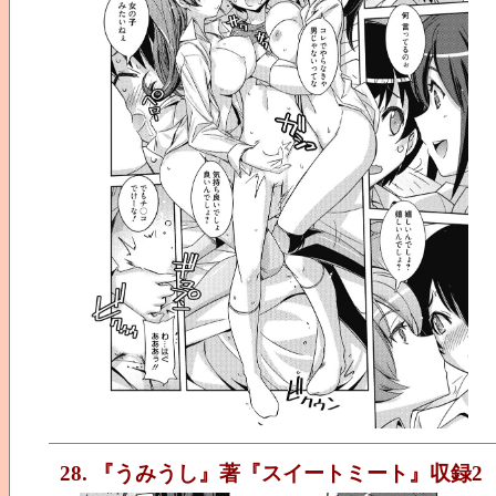
28. 『うみうし』著『スイートミート』収録2