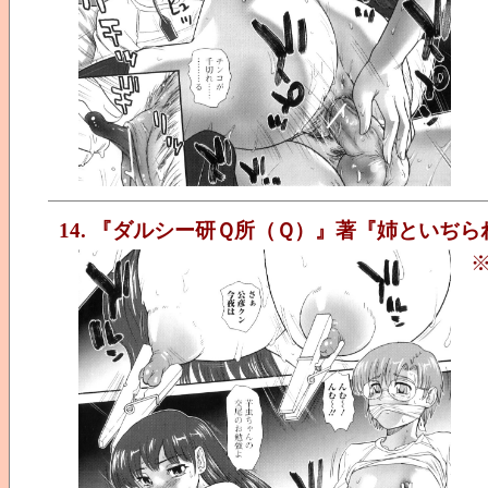
14. 『ダルシー研Ｑ所（Ｑ）』著『姉といぢら