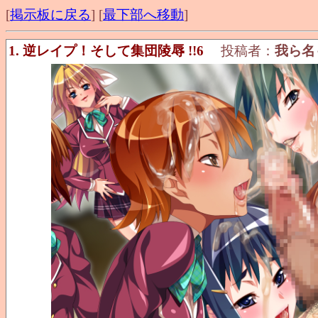
[
掲示板に戻る
] [
最下部へ移動
]
1. 逆レイプ！そして集団陵辱 !!6
投稿者：
我ら名