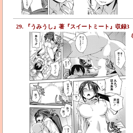
29. 『うみうし』著『スイートミート』収録3