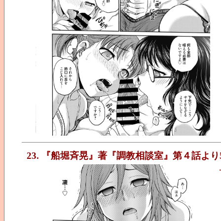
23. 『船堀斉晃』著『調教相談室』第４話より