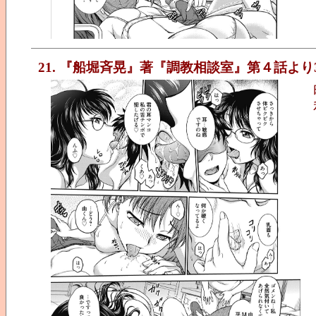
21. 『船堀斉晃』著『調教相談室』第４話より