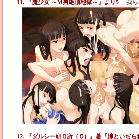
11. 『魔少女 ～M男絶頂地獄～』より5
我ら
12. 『ダルシー研Ｑ所（Ｑ）』著『姉といぢら