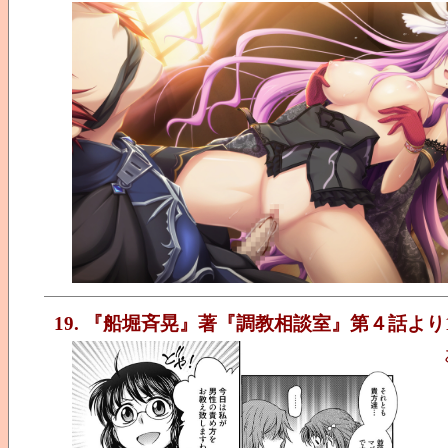
19. 『船堀斉晃』著『調教相談室』第４話より