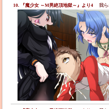
10. 『魔少女 ～M男絶頂地獄～』より4
我ら