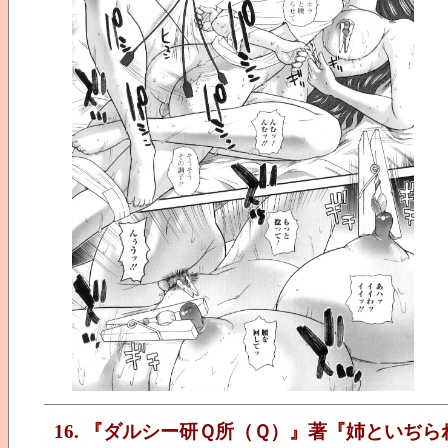
16. 『ダルシー研Ｑ所（Ｑ）』著『姉といぢら