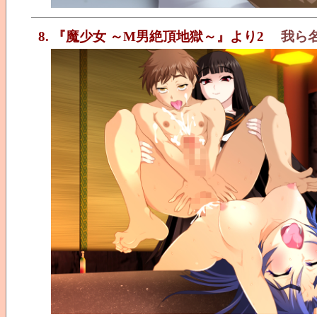
8. 『魔少女 ～M男絶頂地獄～』より2
我ら