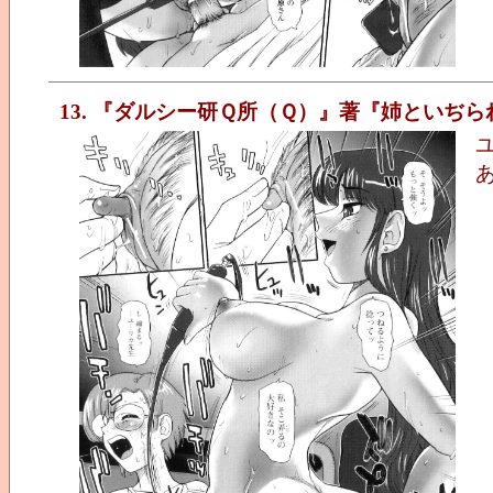
13. 『ダルシー研Ｑ所（Ｑ）』著『姉といぢら