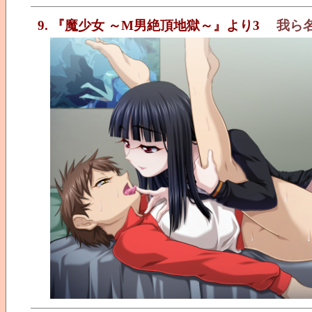
9. 『魔少女 ～M男絶頂地獄～』より3
我ら