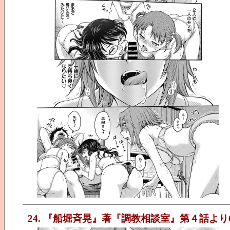
24. 『船堀斉晃』著『調教相談室』第４話より