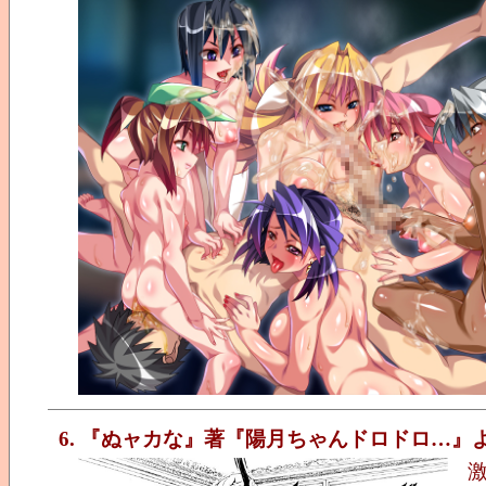
6. 『ぬャカな』著『陽月ちゃんドロドロ…』