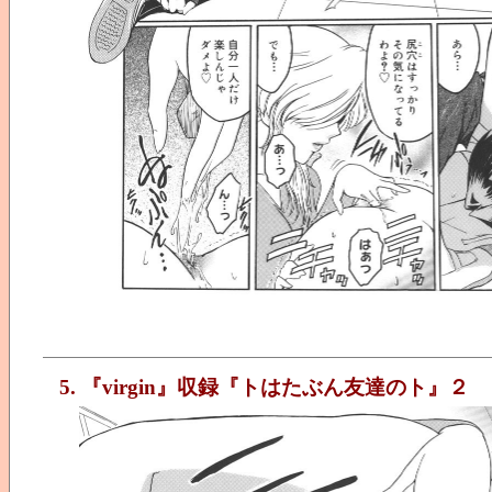
5. 『virgin』収録『トはたぶん友達のト』２