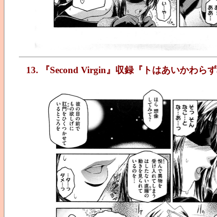
13. 『Second Virgin』収録『トはあいか