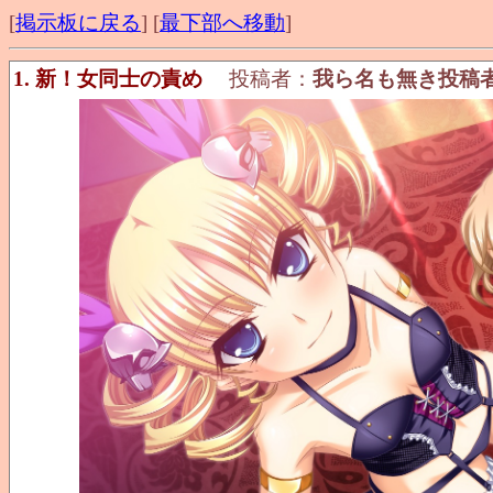
[
掲示板に戻る
] [
最下部へ移動
]
1. 新！女同士の責め
投稿者：
我ら名も無き投稿