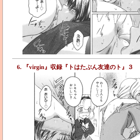
6. 『virgin』収録『トはたぶん友達のト』３