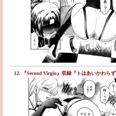
12. 『Second Virgin』収録『トはあいか