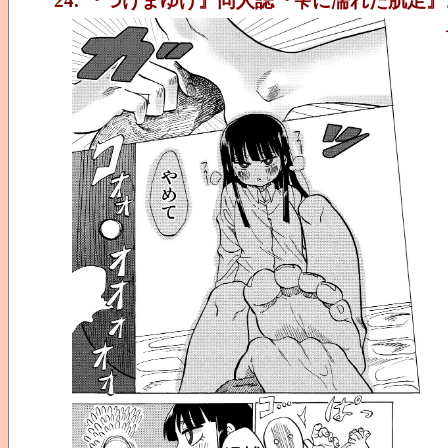
24. 『つけまゆげ』同人誌『雫に濡れた肌足』