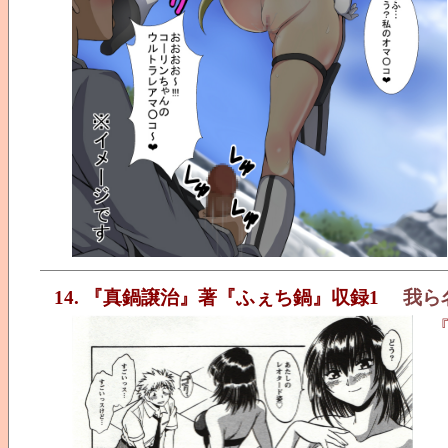
14. 『真鍋譲治』著『ふぇち鍋』収録1
我ら