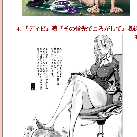
4. 『ディビ』著『その指先でころがして』収録