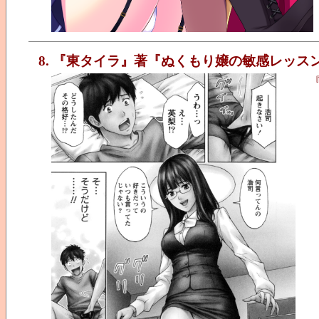
8. 『東タイラ』著『ぬくもり嬢の敏感レッス