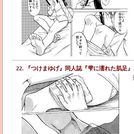
22. 『つけまゆげ』同人誌『雫に濡れた肌足』