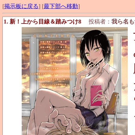
[
掲示板に戻る
] [
最下部へ移動
]
1. 新！上から目線＆踏みつけ8
投稿者：
我ら名も