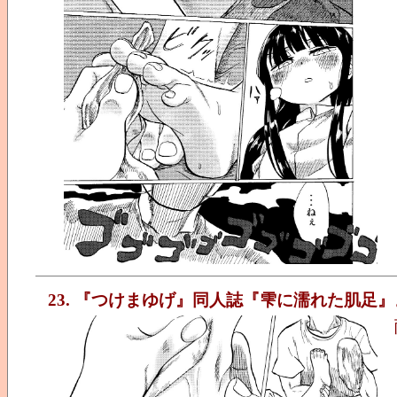
23. 『つけまゆげ』同人誌『雫に濡れた肌足』