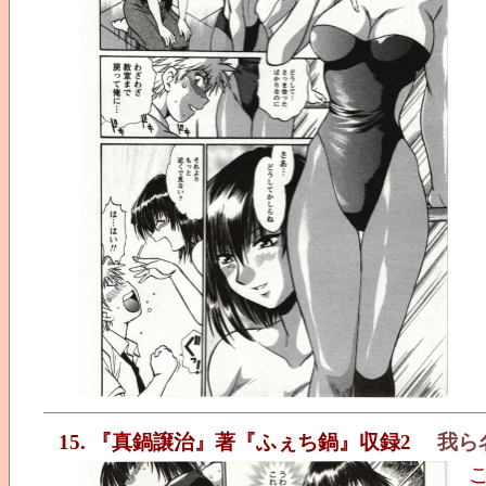
15. 『真鍋譲治』著『ふぇち鍋』収録2
我ら