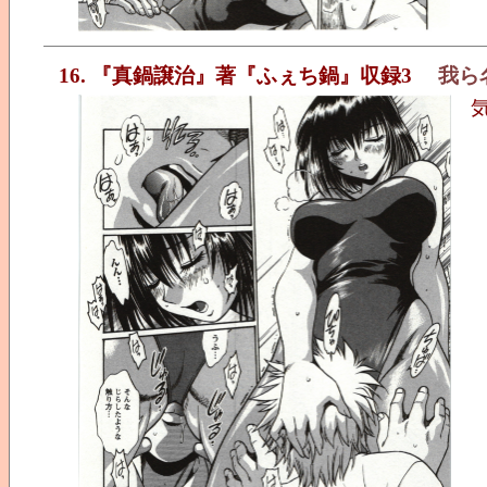
16. 『真鍋譲治』著『ふぇち鍋』収録3
我ら