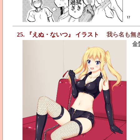
25. 『えぬ・ないつ』 イラスト
我ら名も無
金