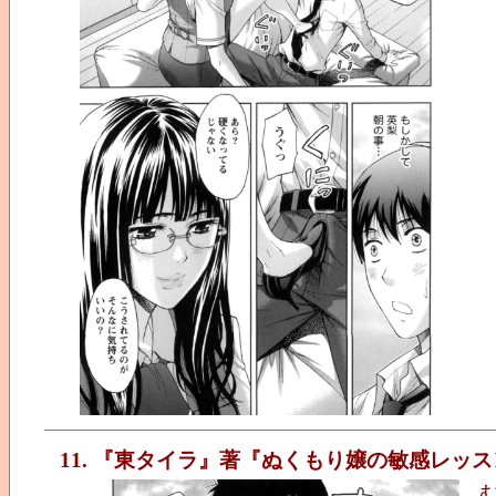
11. 『東タイラ』著『ぬくもり嬢の敏感レッス