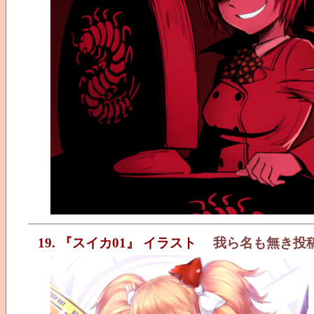
19. 『スイカ01』 イラスト
我ら名も無き投