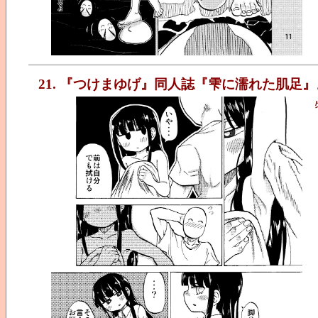
21. 『つけまゆげ』同人誌『雫に濡れた肌足』