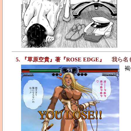
5. 『草原空貴』著『ROSE EDGE』
我ら名
褐