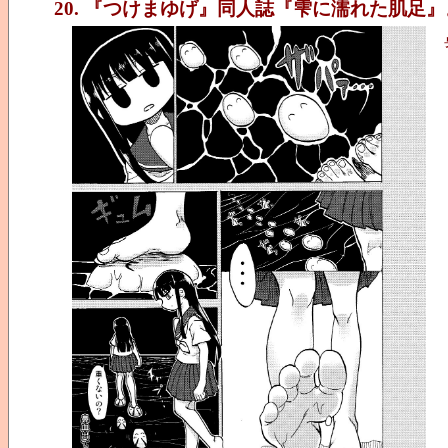
20. 『つけまゆげ』同人誌『雫に濡れた肌足』