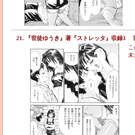
21. 『世徒ゆうき』著『ストレッタ』収録3
こ
未