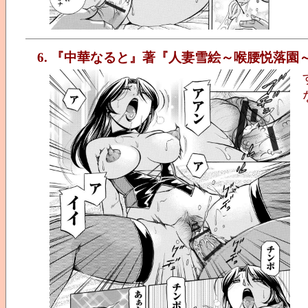
6. 『中華なると』著『人妻雪絵～喉腰悦落園