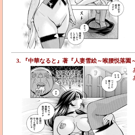
3. 『中華なると』著『人妻雪絵～喉腰悦落園