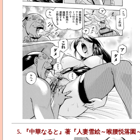
5. 『中華なると』著『人妻雪絵～喉腰悦落園