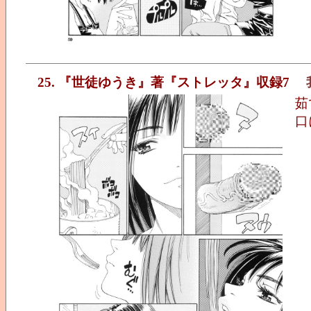
25. 『世徒ゆうき』著『ストレッタ』収録7
茹
口