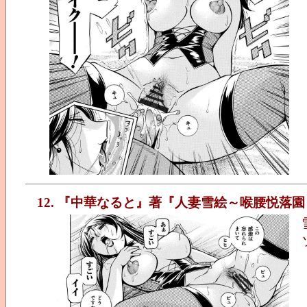
12. 『中華なると』著『人妻雪絵～喉腰悦落園