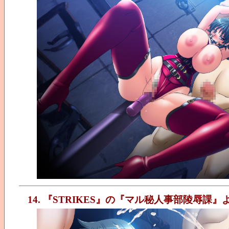
14. 『STRIKES』の『マル秘人事部陵辱課』