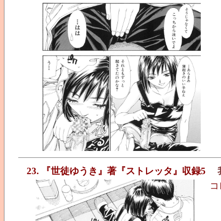
23. 『世徒ゆうき』著『ストレッタ』収録5
コ