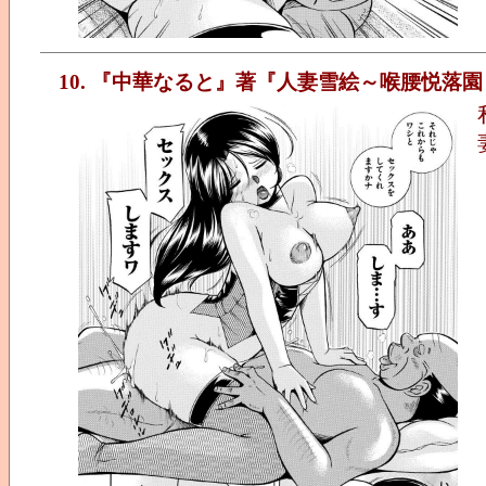
10. 『中華なると』著『人妻雪絵～喉腰悦落園