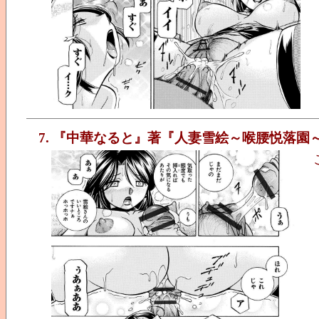
7. 『中華なると』著『人妻雪絵～喉腰悦落園