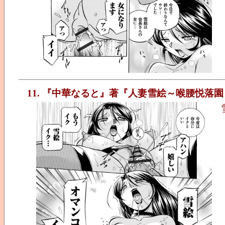
11. 『中華なると』著『人妻雪絵～喉腰悦落園