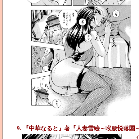
9. 『中華なると』著『人妻雪絵～喉腰悦落園