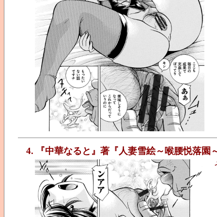
4. 『中華なると』著『人妻雪絵～喉腰悦落園