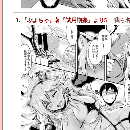
3. 『ぷよちゃ』著『試用期姦』より5
我ら