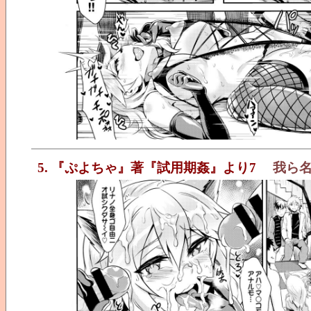
5. 『ぷよちゃ』著『試用期姦』より7
我ら