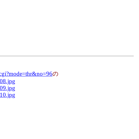
n.cgi?mode=thr&no=96
の
08.jpg
09.jpg
10.jpg