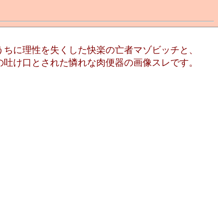
うちに理性を失くした快楽の亡者マゾビッチと、
の吐け口とされた憐れな肉便器の画像スレです。