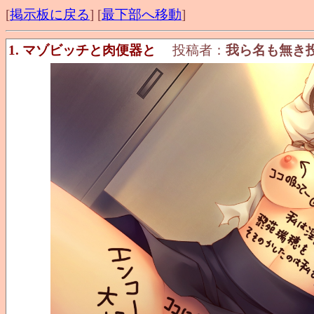
[
掲示板に戻る
] [
最下部へ移動
]
1. マゾビッチと肉便器と
投稿者：
我ら名も無き