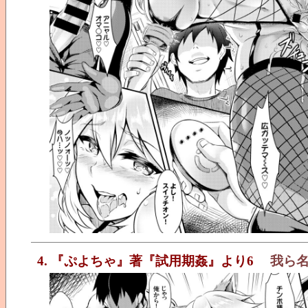
4. 『ぷよちゃ』著『試用期姦』より6
我ら