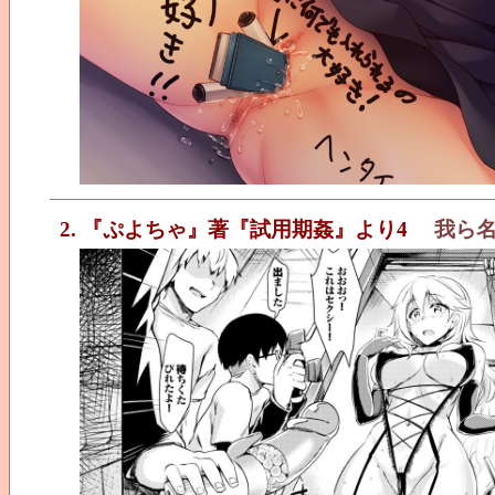
2. 『ぷよちゃ』著『試用期姦』より4
我ら