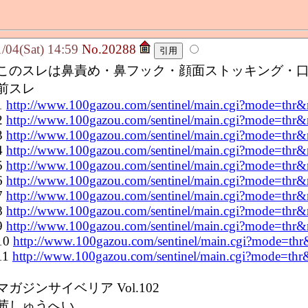
4(Sat) 14:59
No.20288
このスレは鼻責め・鼻フック・顔面ストッキング・
前スレ
1
http://www.100gazou.com/sentinel/main.cgi?mode=thr
2
http://www.100gazou.com/sentinel/main.cgi?mode=thr
3
http://www.100gazou.com/sentinel/main.cgi?mode=thr
4
http://www.100gazou.com/sentinel/main.cgi?mode=thr
5
http://www.100gazou.com/sentinel/main.cgi?mode=thr
6
http://www.100gazou.com/sentinel/main.cgi?mode=thr
7
http://www.100gazou.com/sentinel/main.cgi?mode=thr
8
http://www.100gazou.com/sentinel/main.cgi?mode=thr
9
http://www.100gazou.com/sentinel/main.cgi?mode=thr
10
http://www.100gazou.com/sentinel/main.cgi?mode=t
11
http://www.100gazou.com/sentinel/main.cgi?mode=t
マガジンサイベリア Vol.102
茜しゅうへい