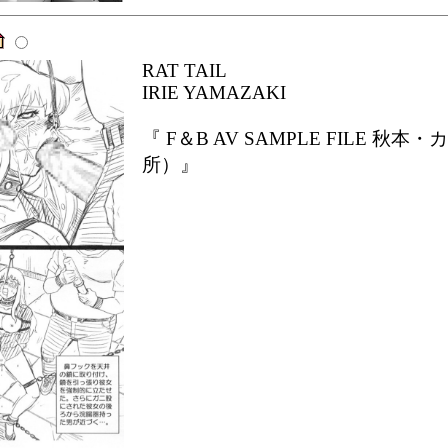
RAT TAIL
IRIE YAMAZAKI
『 F＆B AV SAMPLE FILE
所）』