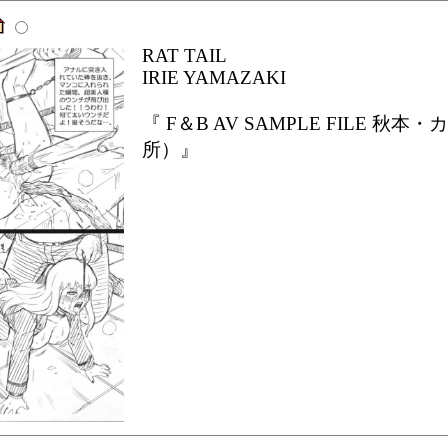
RAT TAIL
IRIE YAMAZAKI
『 F＆B AV SAMPLE FILE
所）』