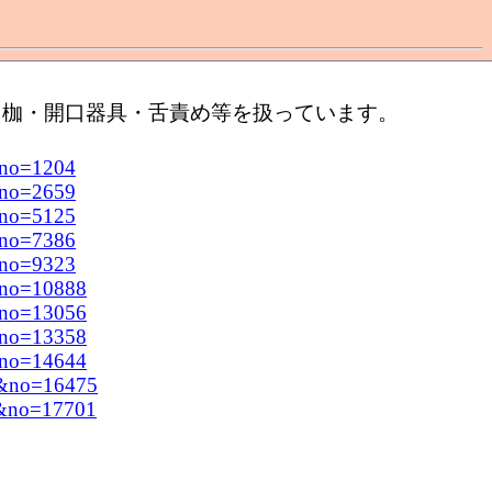
口枷・開口器具・舌責め等を扱っています。
&no=1204
&no=2659
&no=5125
&no=7386
&no=9323
&no=10888
&no=13056
&no=13358
&no=14644
hr&no=16475
hr&no=17701