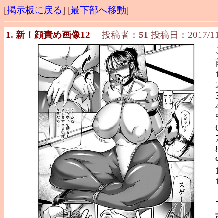
[
掲示板に戻る
] [
最下部へ移動
]
1. 新！顔責め画像12
投稿者：
51
投稿日：2017/11/0