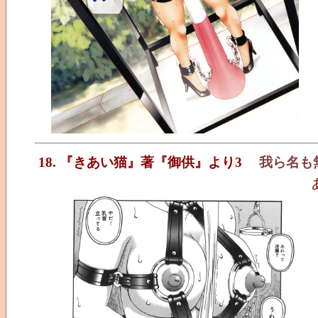
18. 『きあい猫』著『御供』より3
我ら名も