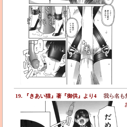
19. 『きあい猫』著『御供』より4
我ら名も