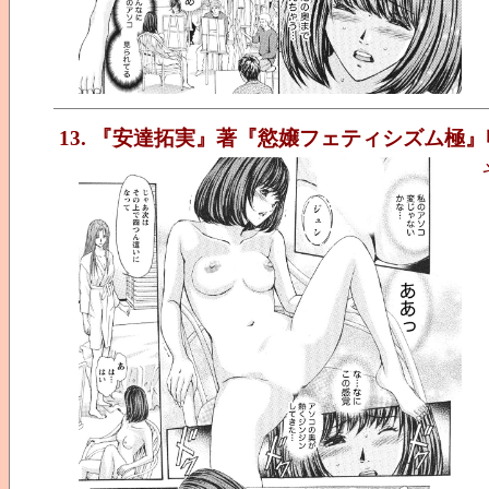
13. 『安達拓実』著『慾嬢フェティシズム極』