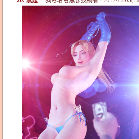
20. 無題
我ら名も無き投稿者
- 2017/12/05(T