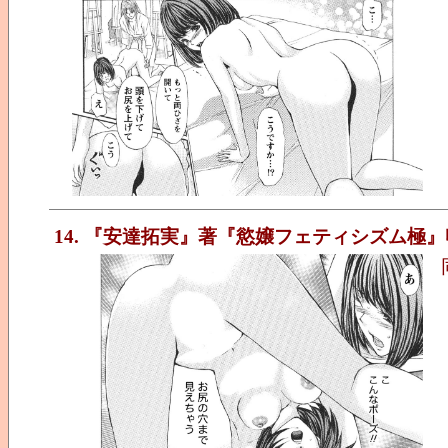
14. 『安達拓実』著『慾嬢フェティシズム極』