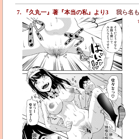
7. 『久丸一』著『本当の私』より3
我ら名