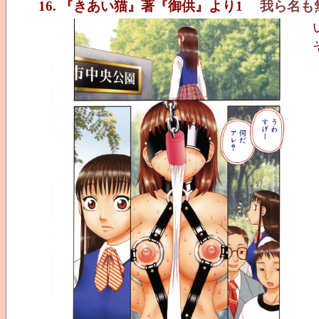
16. 『きあい猫』著『御供』より1
我ら名も