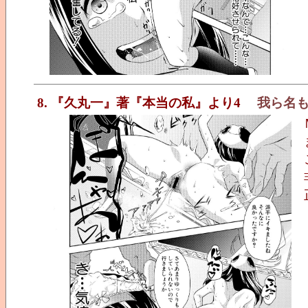
8. 『久丸一』著『本当の私』より4
我ら名