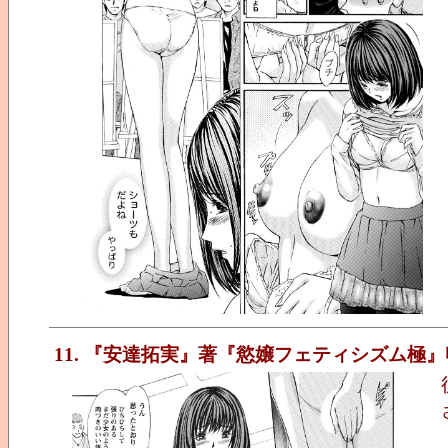
11. 『安達拓実』著『慾嬢フェティシズム極』