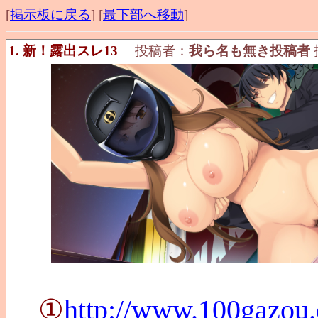
[
掲示板に戻る
] [
最下部へ移動
]
1. 新！露出スレ13
投稿者：
我ら名も無き投稿者
投
①
http://www.100gazou