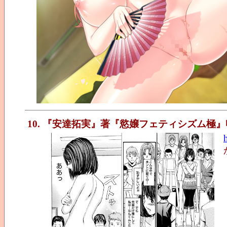
10. 『安達拓実』著『慾嬢フェティシズム極』