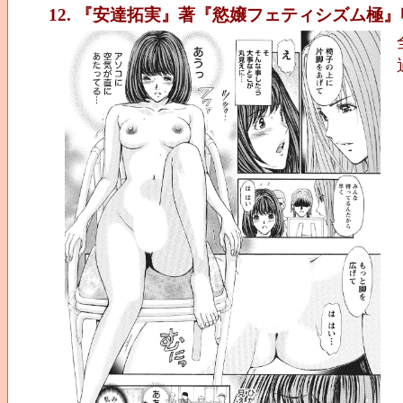
12. 『安達拓実』著『慾嬢フェティシズム極』