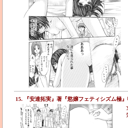
15. 『安達拓実』著『慾嬢フェティシズム極』