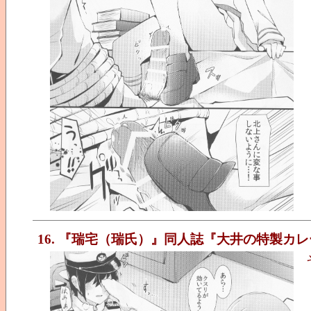
16. 『瑞宅（瑞氏）』同人誌『大井の特製カレ