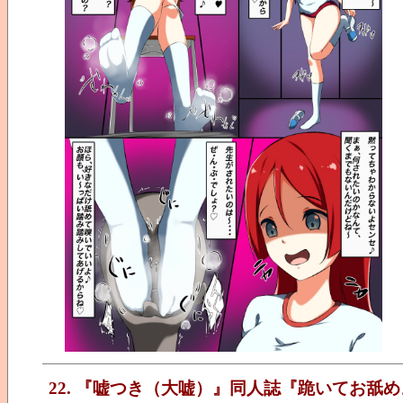
22. 『嘘つき（大嘘）』同人誌『跪いてお舐め