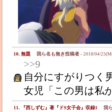
10. 無題
我ら名も無き投稿者
- 2018/04/23(M
>>9
自分にすがりつく
女児「この男は私
11. 『西しずむ』著『ドS女子会』収録1
我