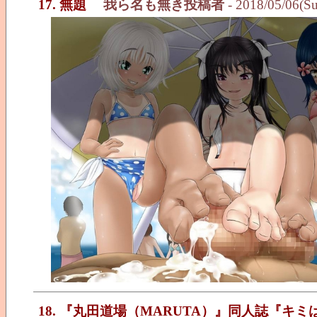
17. 無題
我ら名も無き投稿者
- 2018/05/06(S
18. 『丸田道場（MARUTA）』同人誌『キ