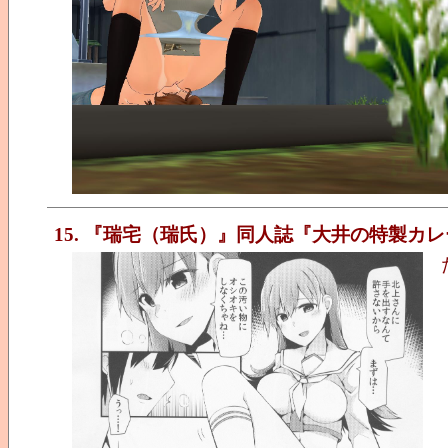
15. 『瑞宅（瑞氏）』同人誌『大井の特製カレ