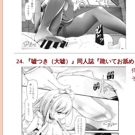
24. 『嘘つき（大嘘）』同人誌『跪いてお舐め