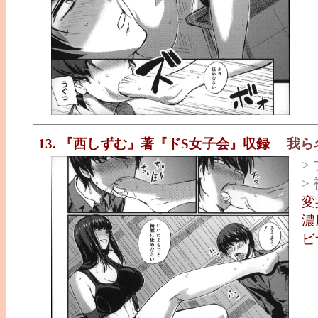
13. 『西しずむ』著『ドS女子会』収録
我ら
>
>
変
濃
ビ