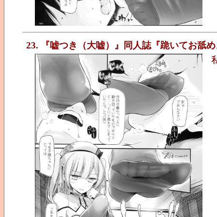
23. 『嘘つき（大嘘）』同人誌『跪いてお舐め