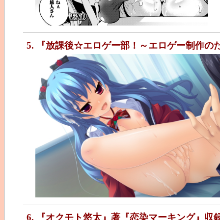
5. 『放課後☆エロゲー部！～エロゲー制作
6. 『オクモト悠太』著『恋染マーキング』収録