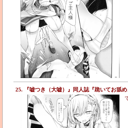
25. 『嘘つき（大嘘）』同人誌『跪いてお舐め