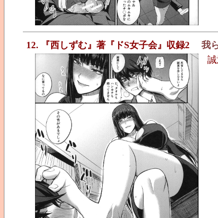
12. 『西しずむ』著『ドS女子会』収録2
我
誠