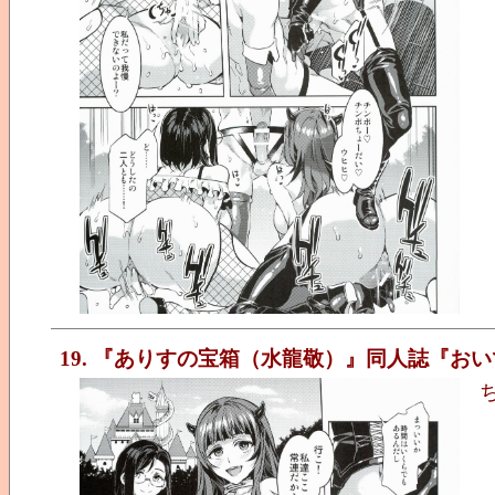
19. 『ありすの宝箱（水龍敬）』同人誌『おいでよ!