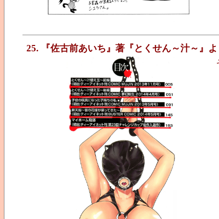
25. 『佐古前あいち』著『とくせん～汁～』よ