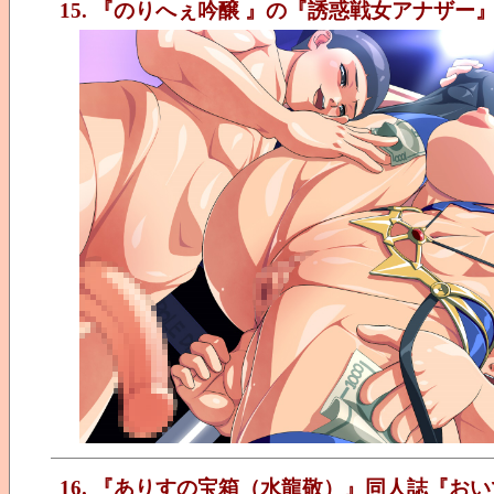
15. 『のりへぇ吟醸 』の『誘惑戦女アナザー
16. 『ありすの宝箱（水龍敬）』同人誌『おいでよ!