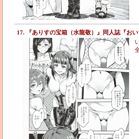
17. 『ありすの宝箱（水龍敬）』同人誌『おいでよ!