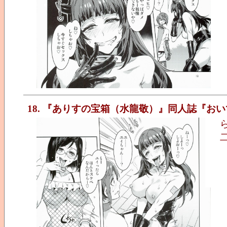
18. 『ありすの宝箱（水龍敬）』同人誌『おいでよ!