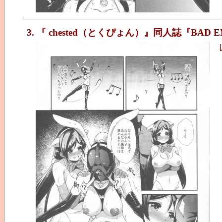
3. 『 chested（とくぴょん）』同人誌『BAD E