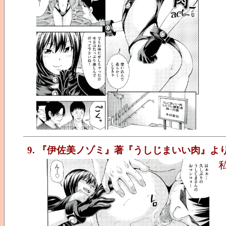
9. 『伊佐美ノゾミ』著『うしじまいい肉』より