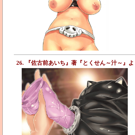
26. 『佐古前あいち』著『とくせん～汁～』よ