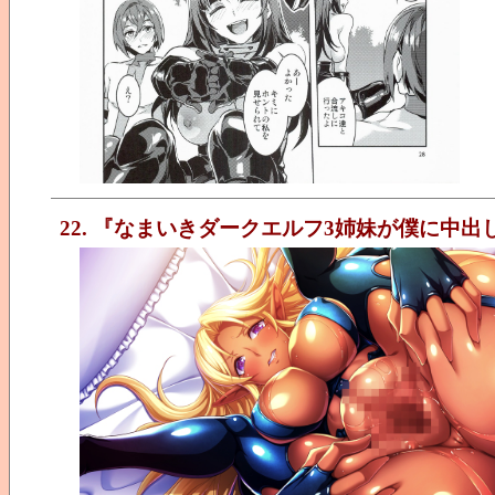
22. 『なまいきダークエルフ3姉妹が僕に中出