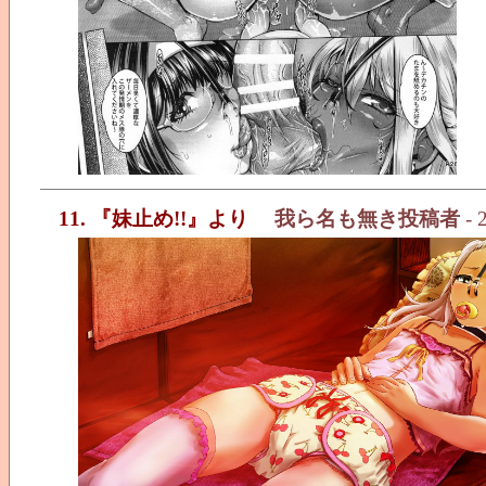
11. 『妹止め!!』より
我ら名も無き投稿者
- 