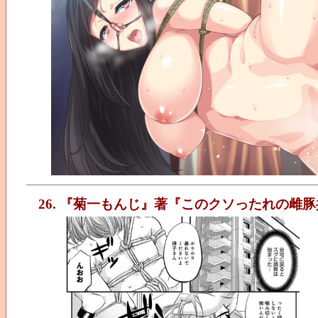
26. 『菊一もんじ』著『このクソったれの雌豚