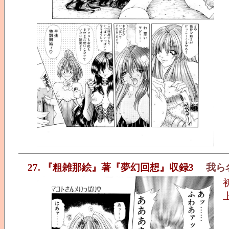
27. 『粗雑那絵』著『夢幻回想』収録3
我ら