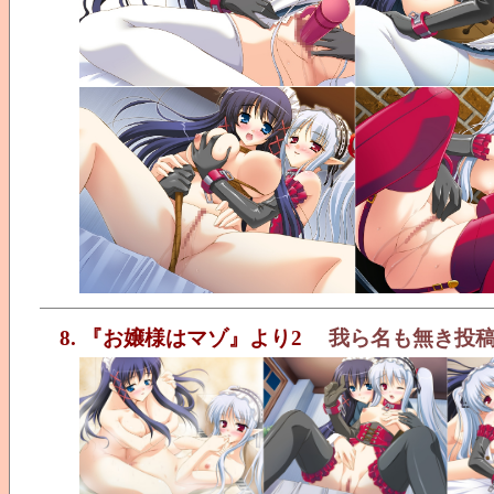
8. 『お嬢様はマゾ』より2
我ら名も無き投