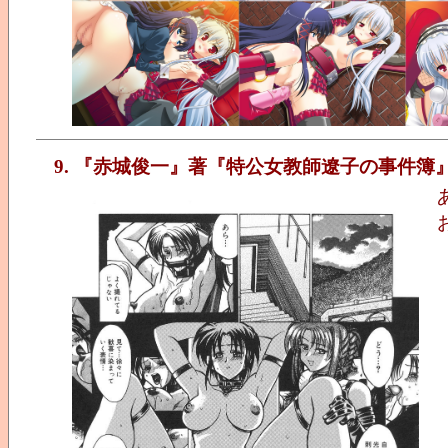
9. 『赤城俊一』著『特公女教師遼子の事件簿