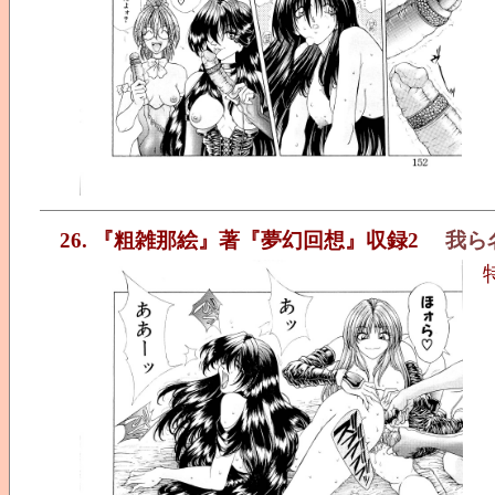
26. 『粗雑那絵』著『夢幻回想』収録2
我ら