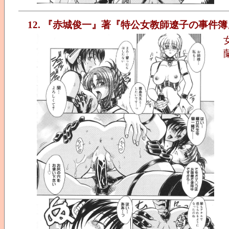
12. 『赤城俊一』著『特公女教師遼子の事件簿