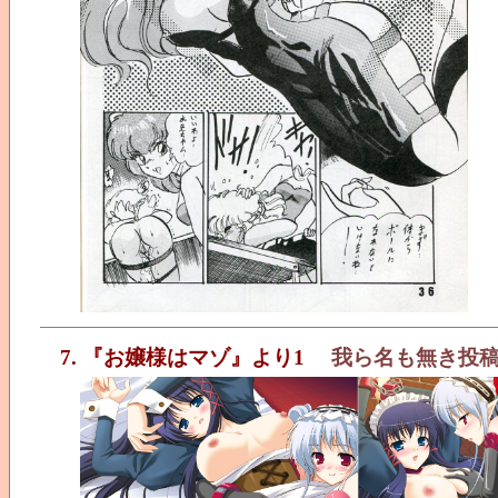
7. 『お嬢様はマゾ』より1
我ら名も無き投