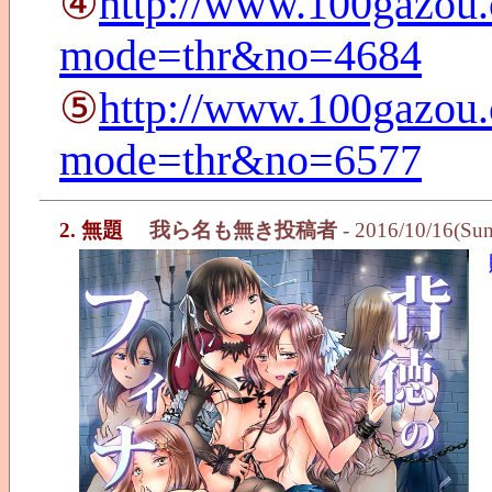
④
http://www.100gazou.
mode=thr&no=4684
⑤
http://www.100gazou.
mode=thr&no=6577
2. 無題
我ら名も無き投稿者
- 2016/10/16(Su