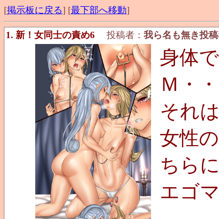
[
掲示板に戻る
] [
最下部へ移動
]
1. 新！女同士の責め6
投稿者：
我ら名も無き投稿
身体
Ｍ・・
それ
女性
ちら
エゴ