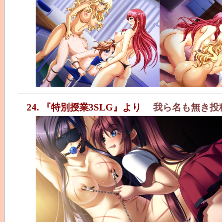
24. 『特別授業3SLG』より
我ら名も無き投