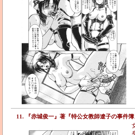
11. 『赤城俊一』著『特公女教師遼子の事件簿