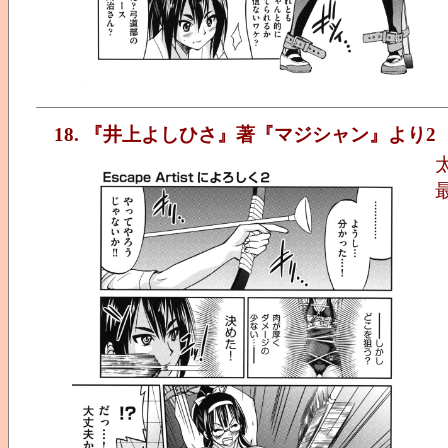
18. 『井上よしひさ』著『マジシャン』より2