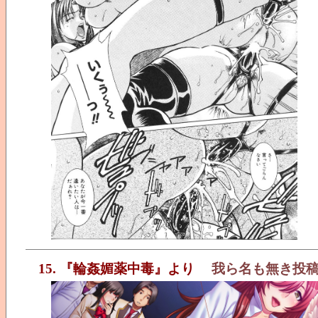
15. 『輪姦媚薬中毒』より
我ら名も無き投