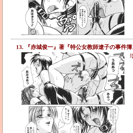
13. 『赤城俊一』著『特公女教師遼子の事件簿