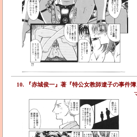
10. 『赤城俊一』著『特公女教師遼子の事件簿