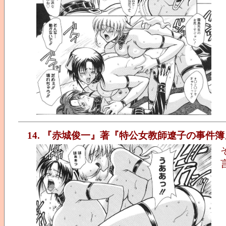
14. 『赤城俊一』著『特公女教師遼子の事件簿