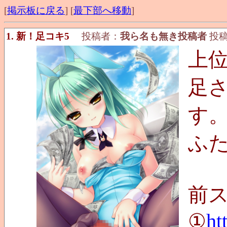
[
掲示板に戻る
] [
最下部へ移動
]
1. 新！足コキ5
投稿者：
我ら名も無き投稿者
投稿日
上
足
す
ふ
前
①
ht