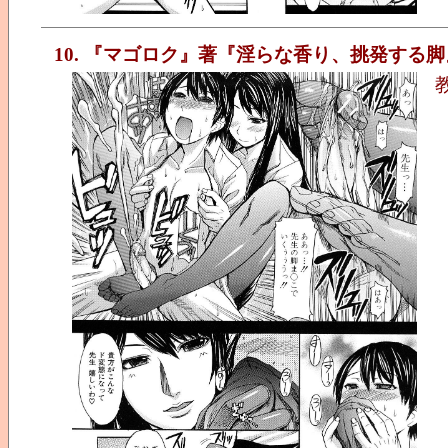
10. 『マゴロク』著『淫らな香り、挑発する脚