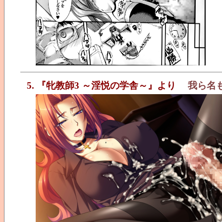
5. 『牝教師3 ～淫悦の学舎～』より
我ら名