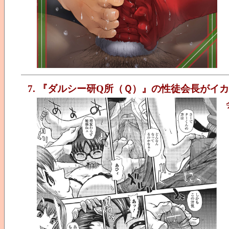
7. 『ダルシー研Q所（Ｑ）』の性徒会長がイ