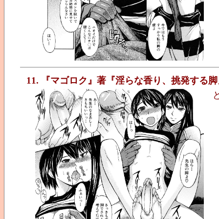
11. 『マゴロク』著『淫らな香り、挑発する脚