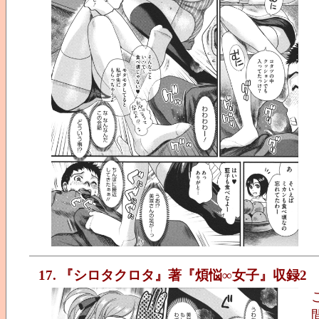
17. 『シロタクロタ』著『煩悩∞女子』収録2