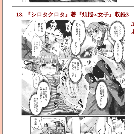
18. 『シロタクロタ』著『煩悩∞女子』収録3