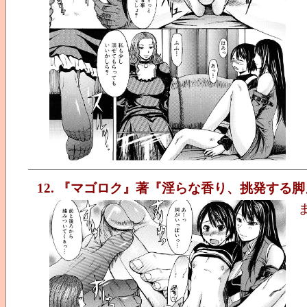
12. 『マゴロク』著『淫らな香り、挑発する脚