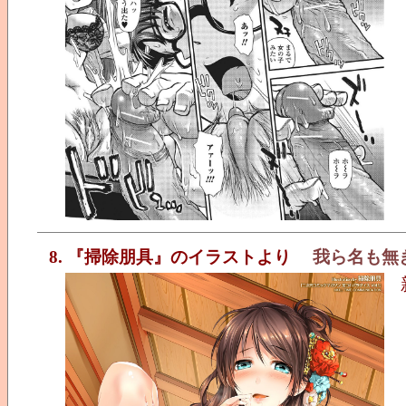
8. 『掃除朋具』のイラストより
我ら名も無