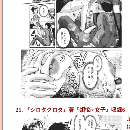
21. 『シロタクロタ』著『煩悩∞女子』収録6