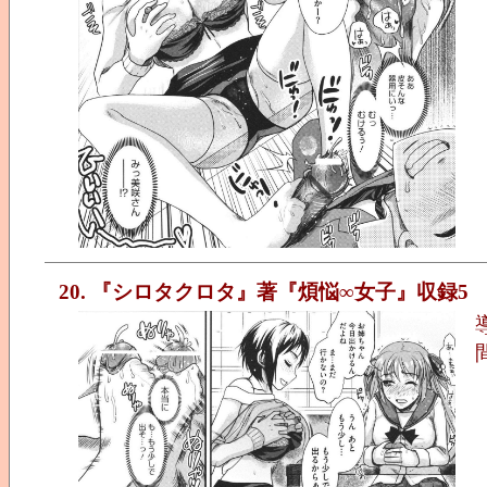
20. 『シロタクロタ』著『煩悩∞女子』収録5