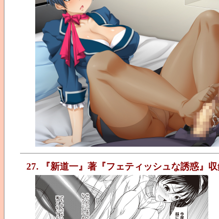
27. 『新道一』著『フェティッシュな誘惑』収