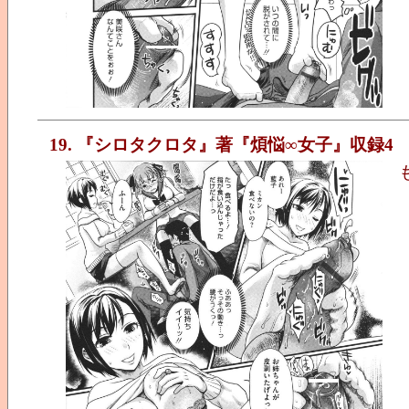
19. 『シロタクロタ』著『煩悩∞女子』収録4