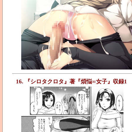
16. 『シロタクロタ』著『煩悩∞女子』収録1