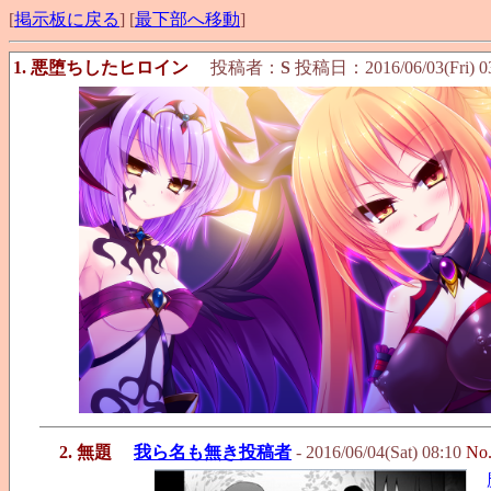
[
掲示板に戻る
] [
最下部へ移動
]
1. 悪堕ちしたヒロイン
投稿者：
S
投稿日：2016/06/03(Fri) 0
2. 無題
我ら名も無き投稿者
- 2016/06/04(Sat) 08:10
No