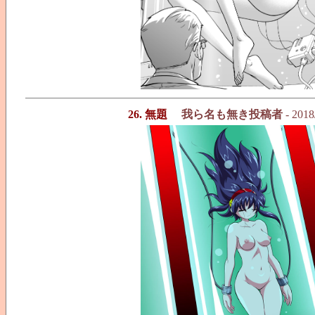
26. 無題
我ら名も無き投稿者
- 2018