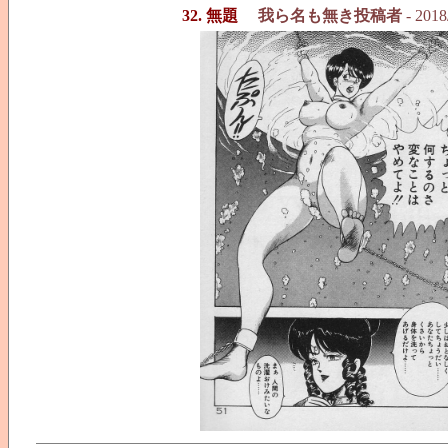
32. 無題
我ら名も無き投稿者
- 2018