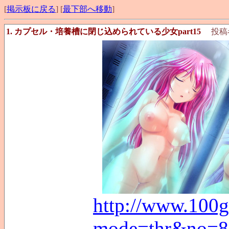
[
掲示板に戻る
] [
最下部へ移動
]
1. カプセル・培養槽に閉じ込められている少女part15
投稿
http://www.100g
mode=thr&no=8