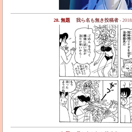
28. 無題
我ら名も無き投稿者
- 2018