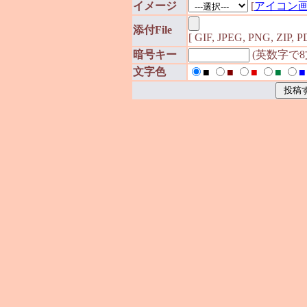
イメージ
[
アイコン
添付File
[ GIF, JPEG, PNG, ZIP,
暗号キー
(英数字で
文字色
■
■
■
■
■