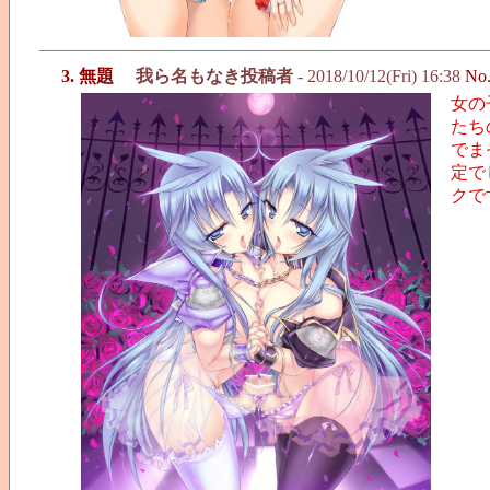
3. 無題
我ら名もなき投稿者
- 2018/10/12(Fri) 16:38
No
女の
たち
でま
定で
クで