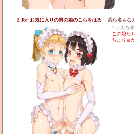
2. Re: お気に入りの男の娘のこらをはる
我ら名もな
> こん
この娘た
ちより目