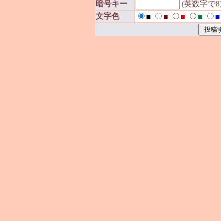
暗号キー
(英数字で
文字色
■
■
■
■
■