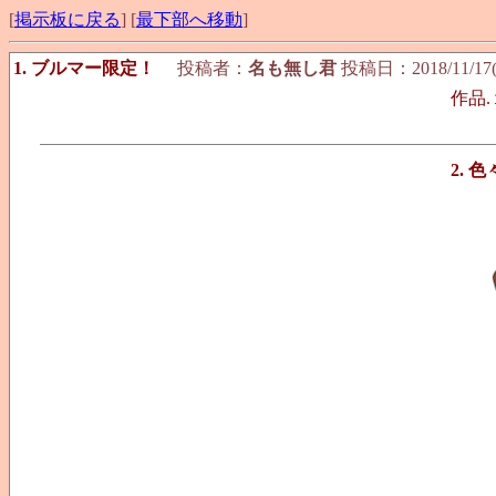
[
掲示板に戻る
] [
最下部へ移動
]
1. ブルマー限定！
投稿者：
名も無し君
投稿日：2018/11/17(S
作品.
2. 色