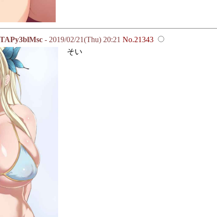
Py3blMsc
- 2019/02/21(Thu) 20:21
No.21343
そい