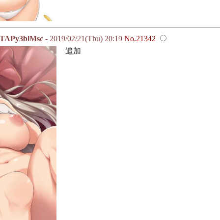
Py3blMsc
- 2019/02/21(Thu) 20:19
No.21342
追加