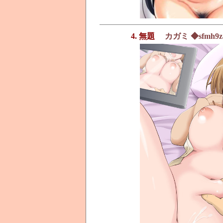
4. 無題
カガミ ◆sfmh9z