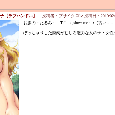
の子【ラブハンドル】
投稿者：
ブサイクロン
投稿日：2019/02/19
お腹の～たるみ～ Tell me,show me～♪（古い…
ぽっちゃりした腹肉がむしろ魅力な女の子・女性