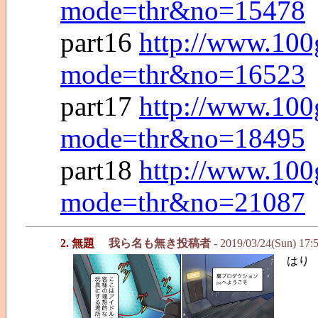
mode=thr&no=15478
part16
http://www.100
mode=thr&no=16523
part17
http://www.100
mode=thr&no=18495
part18
http://www.100
mode=thr&no=21087
2. 無題
我ら名も無き投稿者
- 2019/03/24(Sun) 17:
はり