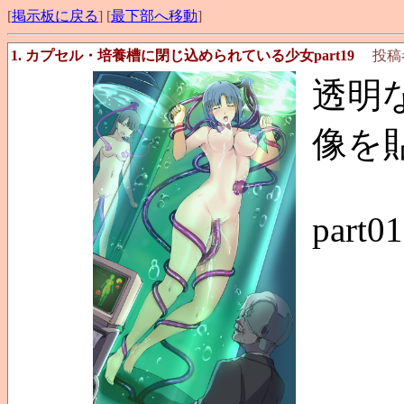
[
掲示板に戻る
] [
最下部へ移動
]
1. カプセル・培養槽に閉じ込められている少女part19
投稿
透明
像を
part01