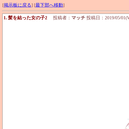
[
掲示板に戻る
] [
最下部へ移動
]
1. 髪を結った女の子2
投稿者：
マッチ
投稿日：2019/05/01(We