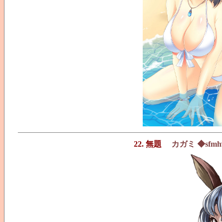
22. 無題
カガミ ◆sfmh9