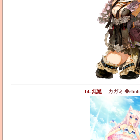
14. 無題
カガミ ◆sfmh9