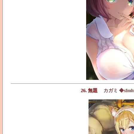
26. 無題
カガミ ◆sfmh9