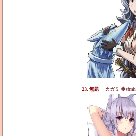
23. 無題
カガミ ◆sfmh9