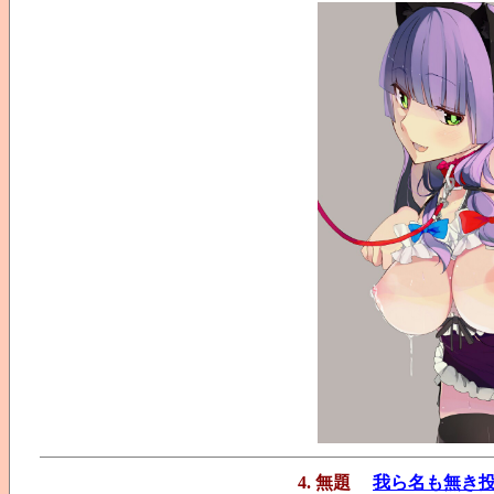
4. 無題
我ら名も無き