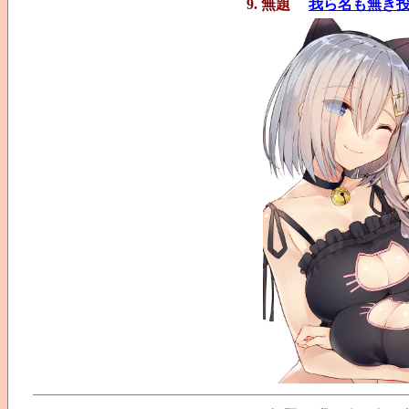
9. 無題
我ら名も無き