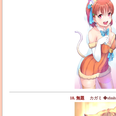
18. 無題
カガミ ◆sfmh9