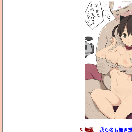
5. 無題
我ら名も無き