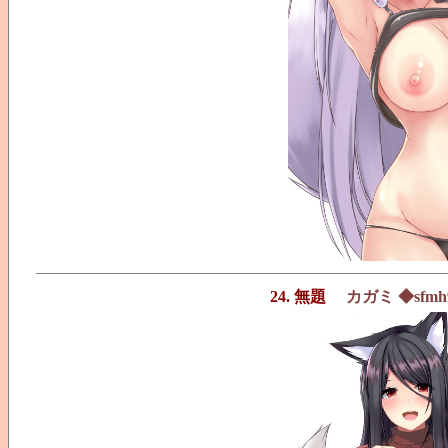
24. 無題
カガミ ◆sfmh9