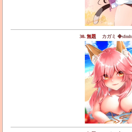
30. 無題
カガミ ◆sfmh9