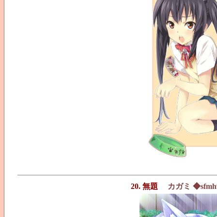
20. 無題
カガミ ◆sfmh9