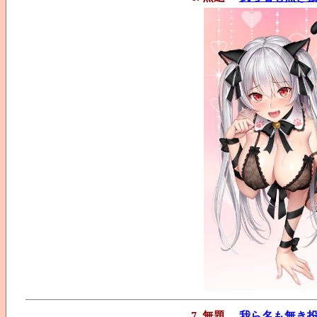
7. 無題
我ら名も無き