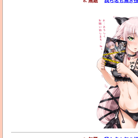
8. 無題
我ら名も無き