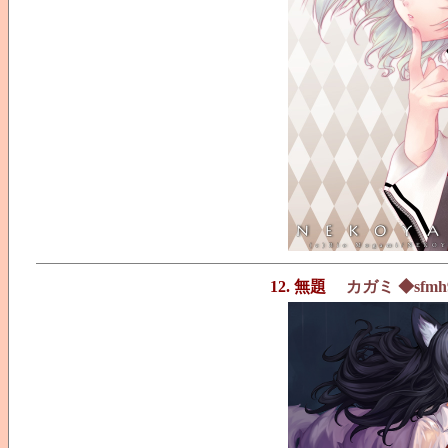
12. 無題
カガミ ◆sfmh9