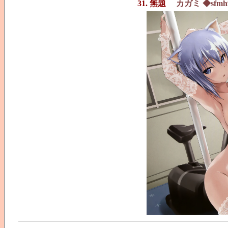
31. 無題
カガミ ◆sfmh9