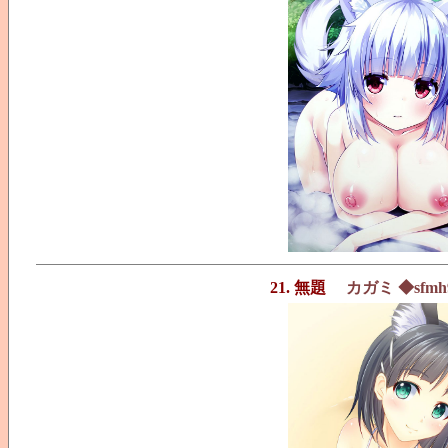
21. 無題
カガミ ◆sfmh9