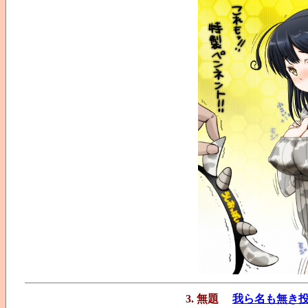
3. 無題
我ら名も無き