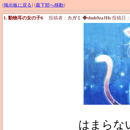
[
掲示板に戻る
] [
最下部へ移動
]
1. 動物耳の女の子6
投稿者：
カガミ ◆sfmh9zaJHs
投稿日：201
はまらな