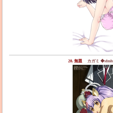
28. 無題
カガミ ◆sfmh9