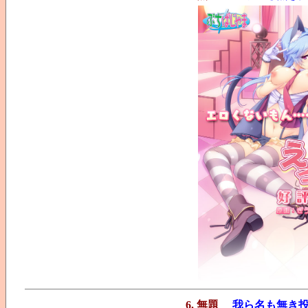
6. 無題
我ら名も無き