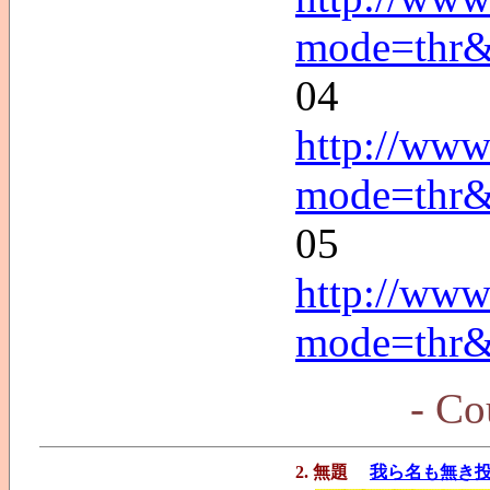
mode=thr
04
http://www
mode=thr
05
http://www
mode=thr
- Co
2. 無題
我ら名も無き