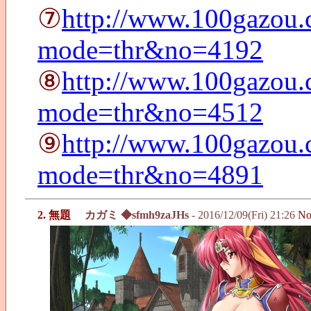
⑦
http://www.100gazou.c
mode=thr&no=4192
⑧
http://www.100gazou.c
mode=thr&no=4512
⑨
http://www.100gazou.c
mode=thr&no=4891
2. 無題
カガミ ◆sfmh9zaJHs
- 2016/12/09(Fri) 21:26
No