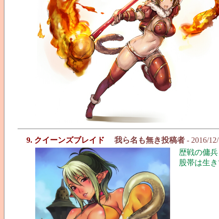
9. クイーンズブレイド
我ら名も無き投稿者
- 2016/12
歴戦の傭兵
股帯は生き