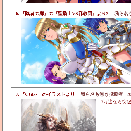
6. 『陰者の廓』の『聖騎士VS邪教団』より2
我ら名
7. 『CGlas』のイラストより
我ら名も無き投稿者
- 2
5万迄なら突