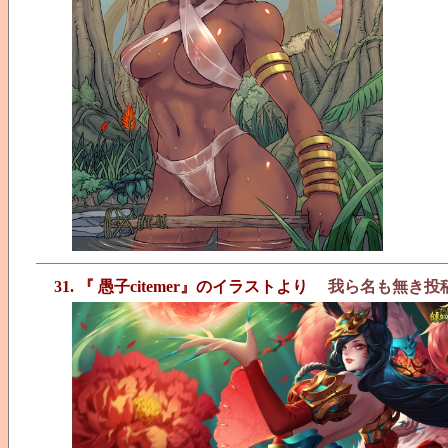
31. 『 愚子citemer』のイラストより
我ら名も無き投