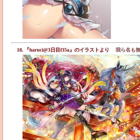
18. 『haruci@3日目f35a』のイラストより
我ら名も