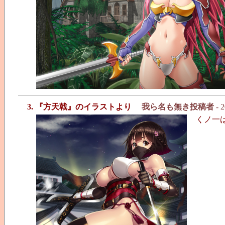
3. 『方天戟』のイラストより
我ら名も無き投稿者
- 2
くノ一