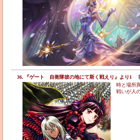
36. 『ゲート 自衛隊彼の地にて斯く戦えり』より1
時と場所
戦いが人