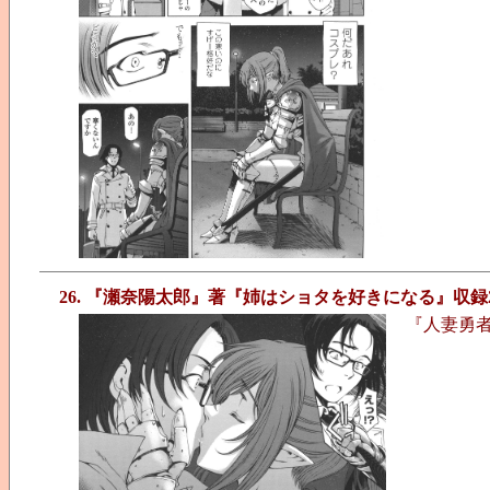
26. 『瀬奈陽太郎』著『姉はショタを好きになる』収録
『人妻勇者