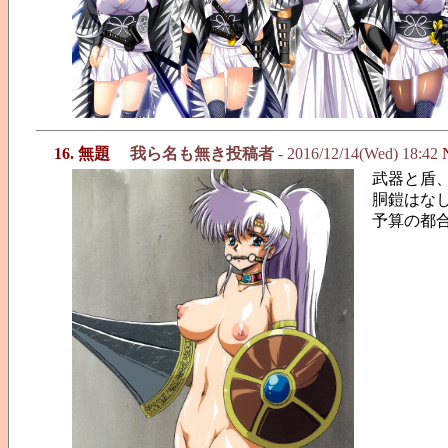
16. 無題
我ら名も無き投稿者
- 2016/12/14(Wed) 18:42
武器と盾
胴鎧はな
予算の都