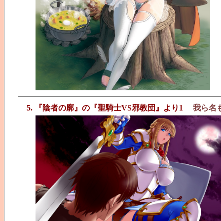
5. 『陰者の廓』の『聖騎士VS邪教団』より1
我ら名