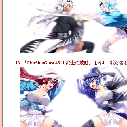
13. 『ChuShinGura 46+1 武士の鼓動』より4
我ら名